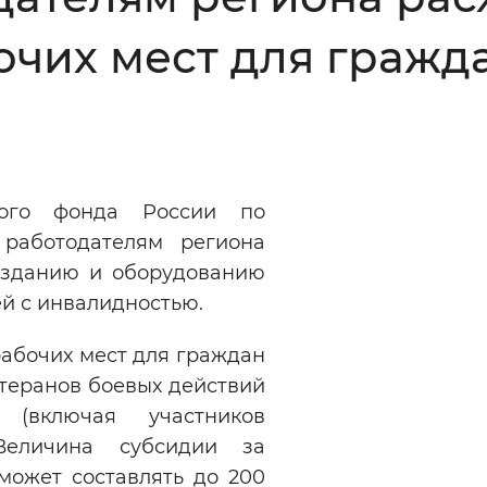
Инверсивный монохромный
Синий
чих мест для гражда
Выключены
ести
Остановить
Повторить
ного фонда России по
 работодателям региона
озданию и оборудованию
ей с инвалидностью.
абочих мест для граждан
ветеранов боевых действий
(включая участников
Величина субсидии за
может составлять до 200