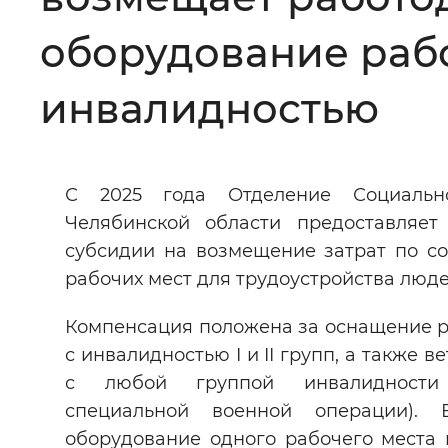
Цвет сайта
:
Монохромный
оборудование рабо
инвалидностью
Изображения
:
Включены
Звуковой ассистент
:
Воспроизв
С 2025 года Отделение Социаль
Челябинской области предоставляет
субсидии на возмещение затрат по с
рабочих мест для трудоустройства люд
Вернуть стандартные настройки
Компенсация положена за оснащение р
с инвалидностью I и II групп, а также 
с любой группой инвалидности 
специальной военной операции). 
оборудование одного рабочего места 