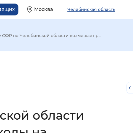
идящих
Москва
Челябинская область
е СФР по Челябинской области возмещает р...
ской области
й
ходы на