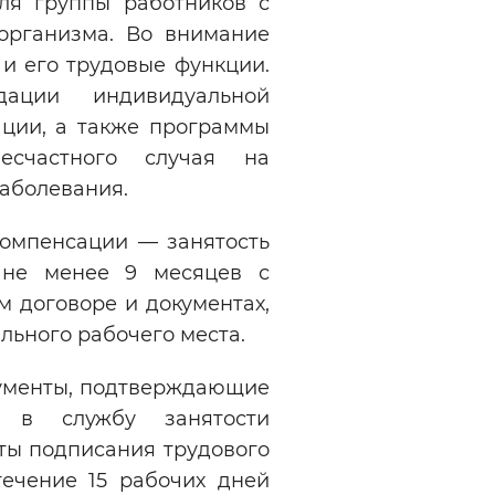
ля группы работников с
рганизма. Во внимание
и его трудовые функции.
ации индивидуальной
ции, а также программы
есчастного случая на
аболевания.
компенсации — занятость
 не менее 9 месяцев с
 договоре и документах,
ьного рабочего места.
кументы, подтверждающие
т в службу занятости
аты подписания трудового
течение 15 рабочих дней