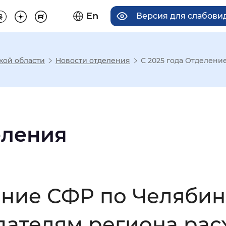
En
Версия для слабов
кой области
Новости отделения
С 2025 года Отделени
има отображения
Увеличенный
Крупный
еления
асечками
ение СФР по Челябин
мальный
Увеличенный
Большо
дателям региона рас