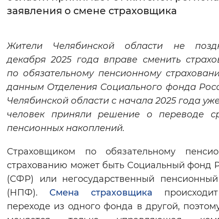
заявления о смене страховщика
Интервал между буквами
Нормальный
Увеличенный
Большо
Жители Челябинской области не позд
декабря 2025 года вправе сменить страх
Цвет сайта
по обязательному пенсионному страхован
Монохромный
Инверсивный монохромны
данным
Отделения Социального фонда Рос
Челябинской области с начала 2025 года
уже
Синий фон
человек приняли решение о переводе ср
пенсионных накоплений.
Изображения
Включены
Выключены
Страховщиком по обязательному пенсио
страхованию может быть Социальный фонд 
Звуковой ассистент
(СФР) или негосударственный пенсионны
(НПФ).
Смена страховщика
происходи
Воспроизвести
Остановить
Повтори
переходе из одного фонда в другой, поэтому