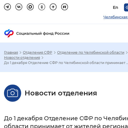
En
Челябинская
Главная
Отделения СФР
Отделение по Челябинской области
Зак
Новости отделения
До 1 декабря Отделение СФР по Челябинской области принимает ..
Настройка режима отображения
Размер шрифта
Новости отделения
Стандартный
Увеличенный
Крупны
Шрифт
До 1 декабря Отделение СФР по Челяби
Без засечек
С засечками
области принимает от жителей региона