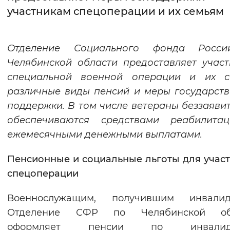
участникам спецоперации и их семьям
Интервал между буквами
Нормальный
Увеличенный
Большо
Отделение Социального фонда Росс
Челябинской области предоставляет учас
Цвет сайта
специальной военной операции и их с
Монохромный
Инверсивный монохромны
различные виды пенсий и меры государст
поддержки. В том числе ветераны беззаяви
Синий фон
обеспечиваются средствами реабилита
ежемесячными денежными выплатами.
Изображения
Включены
Выключены
Пенсионные и социальные льготы для учас
спецоперации
Звуковой ассистент
Военнослужащим, получившим инвалидн
Воспроизвести
Остановить
Повтори
Отделение СФР по Челябинской об
оформляет пенсии по инвалидн