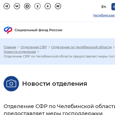
En
Челябинская
Главная
Отделения СФР
Отделение по Челябинской области
Зак
Новости отделения
Отделение СФР по Челябинской области предоставляет меры госп.
Настройка режима отображения
Размер шрифта
Новости отделения
Стандартный
Увеличенный
Крупны
Шрифт
Отделение СФР по Челябинской област
Без засечек
С засечками
предоставляет меры господдержки