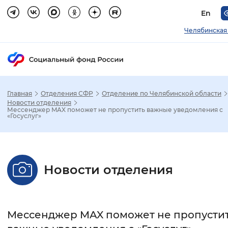
En
Челябинская
Главная
Отделения СФР
Отделение по Челябинской области
Зак
Новости отделения
Мессенджер MAX поможет не пропустить важные уведомления с
«Госуслуг»
Настройка режима отображения
Размер шрифта
Новости отделения
Стандартный
Увеличенный
Крупны
Шрифт
Мессенджер MAX поможет не пропусти
Без засечек
С засечками