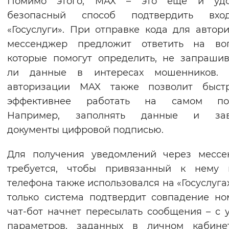
Помимо этого, MAX – это еще и удо
Вернуть стандартные настройки
безопасный способ подтвердить вх
«Госуслуги». При отправке кода для автор
мессенджер предложит ответить на воп
которые помогут определить, не запраши
ли данные в интересах мошенников. 
авторизации MAX также позволит быст
эффективнее работать на самом пор
Например, заполнять данные и зав
документы цифровой подписью.
Для получения уведомлений через мессе
требуется, чтобы привязанный к нему 
телефона также использовался на «Госуслугах
только система подтвердит совпадение но
чат‑бот начнет пересылать сообщения – с 
параметров, заданных в личном кабине