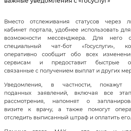
важные уведомления с «Госуслуг»
Интервал между буквами
Вместо отслеживания статусов через л
Нормальный
Увеличенный
Большо
кабинет портала, удобнее использовать для
возможности мессенджера. Для него с
Цвет сайта
специальный чат-бот «Госуслуги», ко
Монохромный
Инверсивный монохромны
оперативно сообщит обо всех изменени
Синий фон
сервисам и предоставит быстрые от
связанные с получением выплат и других мер
Изображения
Уведомления, в частности, покажут с
Включены
Выключены
поданных заявлений, включая все эта
рассмотрения, напомнят о запланиров
Звуковой ассистент
визите к врачу, а также помогут опера
Воспроизвести
Остановить
Повтори
отследить выписанный штраф и оплатить его