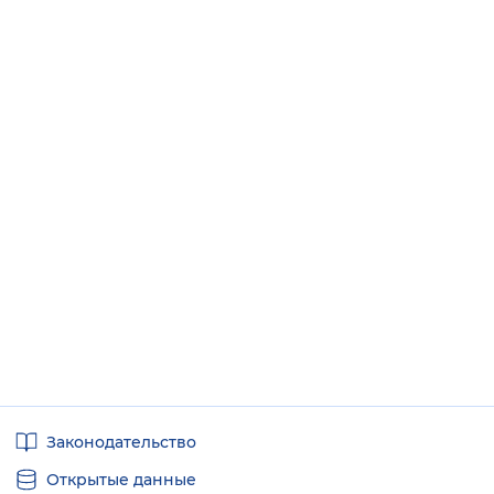
Полезные
Законодательство
ссылки
Открытые данные