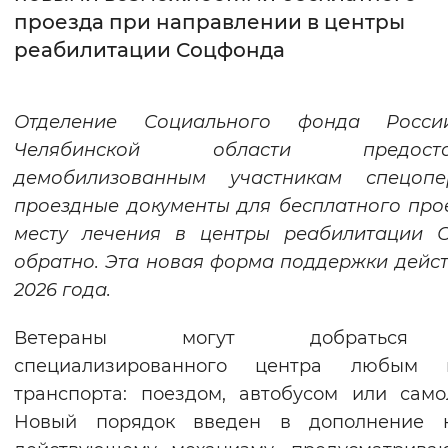
проезда при направлении в центры
Интервал между буквами
реабилитации Соцфонда
Нормальный
Увеличенный
Большо
Отделение Социального фонда Росс
Цвет сайта
Челябинской области предостав
Монохромный
Инверсивный монохромны
демобилизованным участникам спецопе
проездные документы для бесплатного про
Синий фон
месту лечения в центры реабилитации 
обратно. Эта новая форма поддержки дейст
Изображения
2026 года.
Включены
Выключены
Ветераны могут добратьс
Звуковой ассистент
специализированного центра любым 
транспорта: поездом, автобусом или само
Воспроизвести
Остановить
Повтори
Новый порядок введен в дополнение 