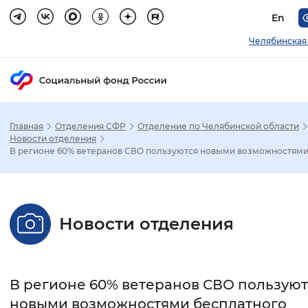
En
Челябинская
Главная
Отделения СФР
Отделение по Челябинской области
Зак
Новости отделения
В регионе 60% ветеранов СВО пользуются новыми возможностями .
Настройка режима отображения
Размер шрифта
Новости отделения
Стандартный
Увеличенный
Крупны
Шрифт
В регионе 60% ветеранов СВО пользуют
Без засечек
С засечками
новыми возможностями бесплатного