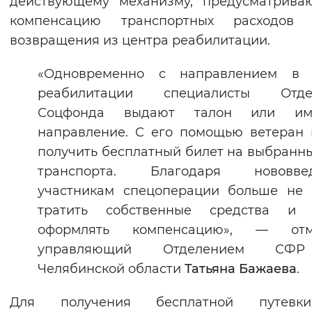
действующему механизму, предусматрива
Вернуть стандартные настройки
компенсацию транспортных расходов 
возвращения из центра реабилитации.
«Одновременно с направлением в 
реабилитации специалисты Отде
Соцфонда выдают талон или им
направление. С его помощью ветеран
получить бесплатный билет на выбранн
транспорта. Благодаря нововве
участникам спецоперации больше не
тратить собственные средства и 
оформлять компенсацию», — отм
управляющий Отделением СФ
Челябинской области
Татьяна Бажаева
.
Для получения бесплатной путев