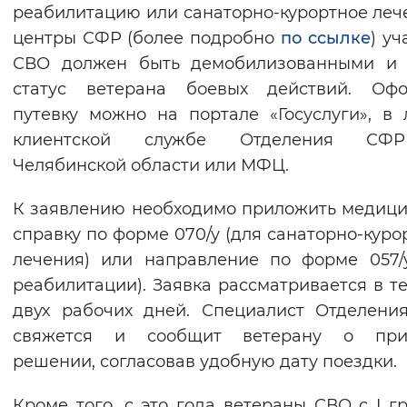
реабилитацию или санаторно‑курортное леч
центры СФР (более подробно
по ссылке
) уч
СВО должен быть демобилизованными и 
статус ветерана боевых действий. Офо
путевку можно на портале «Госуслуги», в
клиентской службе Отделения С
Челябинской области или МФЦ.
К заявлению необходимо приложить медиц
справку по форме 070/у (для санаторно‑куро
лечения) или направление по форме 057/
реабилитации). Заявка рассматривается в т
двух рабочих дней. Специалист Отделен
свяжется и сообщит ветерану о при
решении, согласовав удобную дату поездки.
Кроме того, с это года ветераны СВО с I г