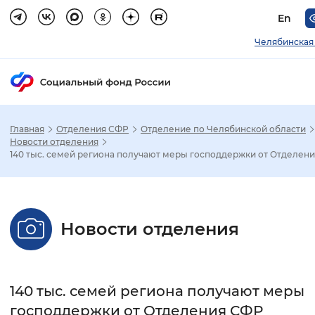
En
Челябинская
Главная
Отделения СФР
Отделение по Челябинской области
Зак
Новости отделения
140 тыс. семей региона получают меры господдержки от Отделен
Настройка режима отображения
Размер шрифта
Новости отделения
Стандартный
Увеличенный
Крупны
Шрифт
140 тыс. семей региона получают меры
Без засечек
С засечками
господдержки от Отделения СФР