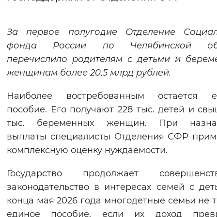
Интервал между буквами
За первое полугодие Отделение Социал
Нормальный
Увеличенный
Большо
фонда России по Челябинской об
перечислило родителям с детьми и бере
Цвет сайта
женщинам более 20,5 млрд рублей.
Монохромный
Инверсивный монохромны
Наиболее востребованным остается е
Синий фон
пособие. Его получают 228 тыс. детей и свы
тыс. беременных женщин. При назна
Изображения
выплаты специалисты Отделения СФР при
Включены
Выключены
комплексную оценку нуждаемости.
Государство продолжает совершенств
Звуковой ассистент
законодательство в интересах семей с дет
Воспроизвести
Остановить
Повтори
конца мая 2026 года многодетные семьи не 
единое пособие, если их доход прев