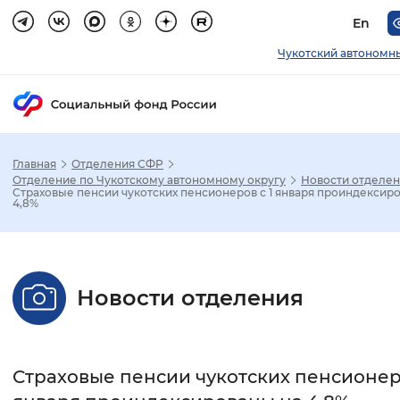
En
Чукотский автономн
Главная
Отделения СФР
Зак
Отделение по Чукотскому автономному округу
Новости отделе
Страховые пенсии чукотских пенсионеров с 1 января проиндексир
4,8%
Настройка режима отображения
Размер шрифта
Новости отделения
Стандартный
Увеличенный
Крупны
Шрифт
Страховые пенсии чукотских пенсионеро
Без засечек
С засечками