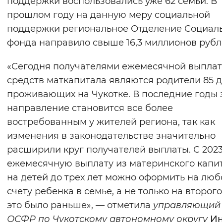
поддержки воспользовались уже 62 семьи. В
Вернуть стандартные настройки
прошлом году на данную меру социальной
поддержки региональное Отделение Социал
фонда направило свыше 16,3 миллионов рубл
«Сегодня получателями ежемесячной выплат
средств маткапитала являются родители 85 д
проживающих на Чукотке. В последние годы 
направление становится все более
востребованным у жителей региона, так как
изменения в законодательстве значительно
расширили круг получателей выплаты. С 2023
ежемесячную выплату из материнского капи
на детей до трех лет можно оформить на люб
счету ребенка в семье, а не только на второго
это было раньше», — отметила
управляющий
ОСФР по Чукотскому автономному округу
И