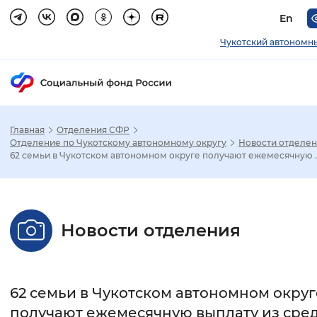
En
Чукотский автономн
Главная
Отделения СФР
Зак
Отделение по Чукотскому автономному округу
Новости отделе
62 семьи в Чукотском автономном округе получают ежемесячную ..
Настройка режима отображения
Размер шрифта
Новости отделения
Стандартный
Увеличенный
Крупны
Шрифт
62 семьи в Чукотском автономном округ
Без засечек
С засечками
получают ежемесячную выплату из сред