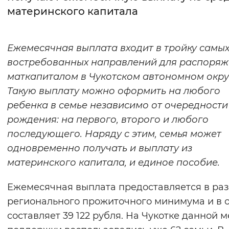
материнского капитала
Интервал между буквами
Нормальный
Увеличенный
Большо
Ежемесячная выплата входит в тройку самы
востребованных направлений для распоря
Цвет сайта
маткапиталом в Чукотском автономном окру
Монохромный
Инверсивный монохромны
Такую выплату можно оформить на любого
ребенка в семье независимо от очередности
Синий фон
рождения: на первого, второго и любого
последующего. Наряду с этим, семья может
Изображения
одновременно получать и выплату из
Включены
Выключены
материнского капитала, и единое пособие.
Звуковой ассистент
Ежемесячная выплата предоставляется в ра
регионального прожиточного минимума и в 
Воспроизвести
Остановить
Повтори
составляет 39 122 рубля. На Чукотке данной 