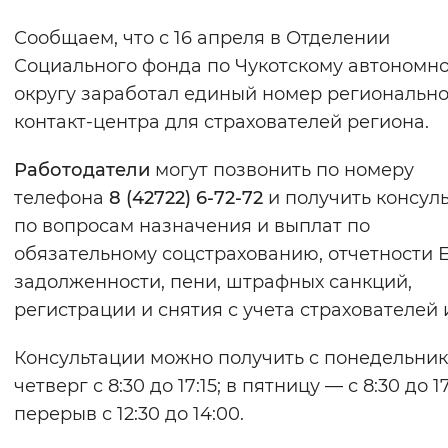
Сообщаем, что с 16 апреля в Отделении
Интервал между буквами
Социального фонда по Чукотскому автономн
Нормальный
Увеличенный
Большо
округу заработал единый номер регионально
контакт-центра для страхователей региона.
Цвет сайта
Работодатели
Монохромный
могут позвонить по номеру
Инверсивный монохромны
телефона
8 (42722) 6-72-72
и получить консул
Синий фон
по вопросам назначения и выплат по
обязательному соцстрахованию, отчетности Е
Изображения
задолженности, пени, штрафных санкций,
Включены
Выключены
регистрации и снятия с учета страхователей и
Консультации можно получить c понедельник
Звуковой ассистент
четверг с 8:30 до 17:15; в пятницу — с 8:30 до 17
Воспроизвести
Остановить
Повтори
перерыв с 12:30 до 14:00.