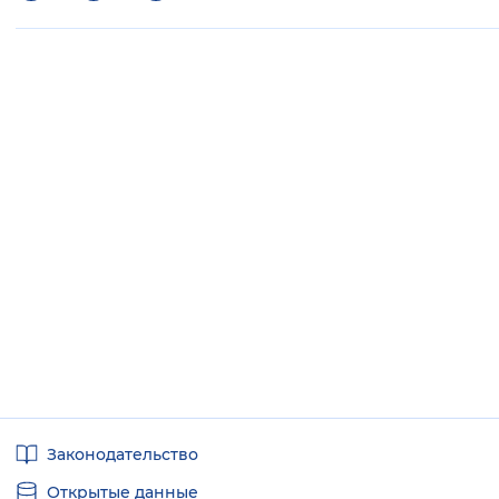
Полезные
Законодательство
ссылки
Открытые данные