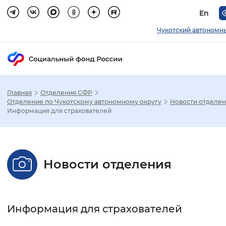
En
Чукотский автономн
Главная
Отделения СФР
Зак
Отделение по Чукотскому автономному округу
Новости отделе
Информация для страхователей
Настройка режима отображения
Размер шрифта
Новости отделения
Стандартный
Увеличенный
Крупны
Шрифт
Информация для страхователей
Без засечек
С засечками