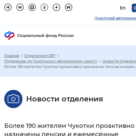
En
Чукотский автономн
Главная
Отделения СФР
Зак
Отделение по Чукотскому автономному округу
Новости отделе
Более 190 жителям Чукотки проактивно назначены пенсии и ежем..
Настройка режима отображения
Размер шрифта
Новости отделения
Стандартный
Увеличенный
Крупны
Шрифт
Более 190 жителям Чукотки проактивно
Без засечек
С засечками
назначены пенсии и ежемесячные