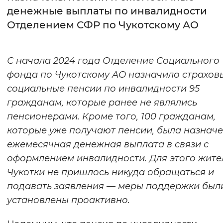
денежные выплаты по инвалидности
Интервал между буквами
Отделением СФР по Чукотскому АО
Нормальный
Увеличенный
Большо
С начала 2024 года Отделение Социального
Цвет сайта
фонда по Чукотскому АО назначило страхов
Монохромный
Инверсивный монохромны
социальные пенсии по инвалидности 9
5
гражданам, которые ранее не являлись
Синий фон
пенсионерам
и
. Кроме того, 10
0
гражданам,
которые уже получают пенсии, была назнач
Изображения
ежемесячная денежная выплата в связи с
Включены
Выключены
оформлением инвалидности. Для этого жит
Чукотки не пришлось никуда обращаться и
Звуковой ассистент
подавать заявления
—
меры поддержки был
Воспроизвести
Остановить
Повтори
установлены проактивно.