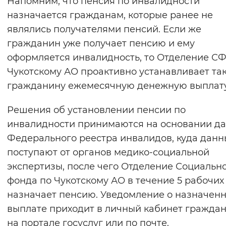
Напомним, что пенсия по инвалидности
Вернуть стандартные настройки
назначается гражданам, которые ранее не
являлись получателями пенсий. Если же
гражданин уже получает пенсию и ему
оформляется инвалидность, то Отделение СФ
Чукотскому АО проактивно устанавливает та
гражданину ежемесячную денежную выплату
Решения об установлении пенсии по
инвалидности принимаются на основании д
Федерального реестра инвалидов, куда данн
поступают от органов медико-социальной
экспертизы, после чего Отделение Социальн
фонда по Чукотскому АО в течение 5 рабочих
назначает пенсию. Уведомление о назначен
выплате приходит в личный кабинет гражда
на портале госуслуг или по почте.