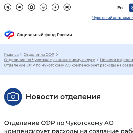
En
Чукотский автономн
Главная
Отделения СФР
Зак
Отделение по Чукотскому автономному округу
Новости отделе
Отделение СФР по Чукотскому АО компенсирует расходы на созда.
Настройка режима отображения
Размер шрифта
Новости отделения
Стандартный
Увеличенный
Крупны
Шрифт
Отделение СФР по Чукотскому АО
Без засечек
С засечками
компенсирует расходы на создание раб