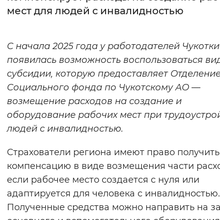
мест для людей с инвалидностью
Интервал между буквами
Нормальный
Увеличенный
Большо
С начала 2025 года у работодателей Чукотки
появилась возможность воспользоваться ви
Цвет сайта
субсидии, которую предоставляет Отделени
Монохромный
Инверсивный монохромны
Социального фонда по Чукотскому АО —
возмещение расходов на создание и
Синий фон
оборудование рабочих мест при трудоустро
людей с инвалидностью.
Изображения
Включены
Выключены
Страхователи региона имеют право получить
компенсацию в виде возмещения части расх
Звуковой ассистент
если рабочее место создается с нуля или
адаптируется для человека с инвалидностью.
Воспроизвести
Остановить
Повтори
Полученные средства можно направить на за