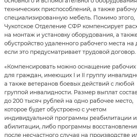
основного и вспомогательного оборудования
Вернуть стандартные настройки
технических приспособлений, а также рабоч
специализированную мебель. Помимо этого,
Чукотское Отделение СФР компенсирует рас
на монтаж и установку оборудования, а такж
обустройство удаленного рабочего места на 
если это предусматривает трудовой договор.
«Компенсировать можно оснащение рабочих
для граждан, имеющих I и II группу инвалидн
а также ветеранов боевых действий с любой
группой инвалидности. Размер выплат соста
до 200 тысяч рублей на одно рабочее место,
которое будет обустроено с учетом
индивидуальной программы реабилитации и
абилитации, либо программы восстановлени
после несчастного случая на производстве и