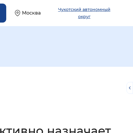
Чукотский автономный
Москва
округ
й
ктивно назначает