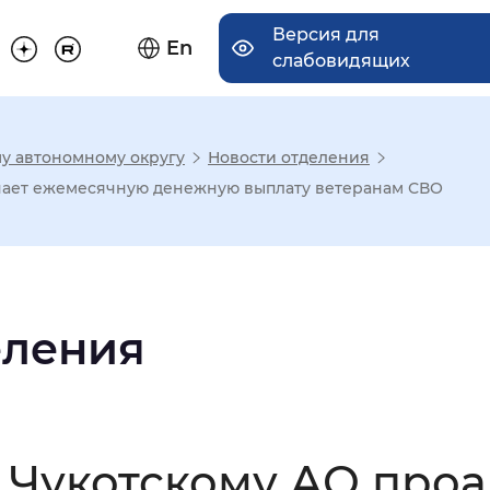
Версия для
En
слабовидящих
у автономному округу
Новости отделения
има отображения
чает ежемесячную денежную выплату ветеранам СВО
Увеличенный
Крупный
еления
асечками
мальный
Увеличенный
Большо
 Чукотскому АО проа