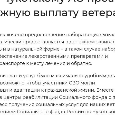
жную выплату вете
Инверсивный монохромный
Синий
включено предоставление набора социальных 
Выключены
атически предоставляется в денежном эквивал
 и в натуральной форме – в таком случае набо
ести
Остановить
Повторить
обеспечение лекарственными препаратами и
анспорте к месту лечения и обратно.
 выплат и услуг было максимально удобным дл
 возможно, чтобы участники СВО могли
вья и адаптации к гражданской жизни. Вместе 
в центры реабилитации Социального фонда с 
есс получения социальных услуг для наших вет
ением Социального фонда России по Чукотско