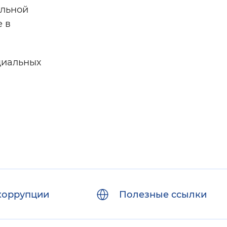
альной
е в
циальных
коррупции
Полезные ссылки