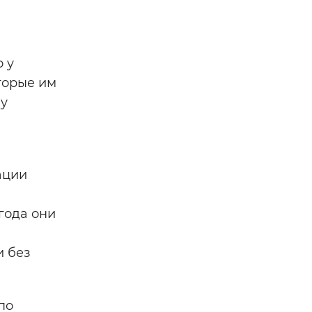
 у
торые им
му
ации
года они
и без
по