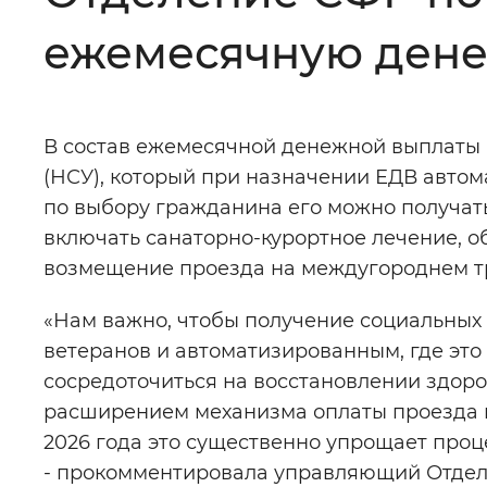
ежемесячную дене
Цвет сайта
:
Монохромный
В состав ежемесячной денежной выплаты 
Изображения
:
Включены
(НСУ), который при назначении ЕДВ автом
по выбору гражданина его можно получать
Звуковой ассистент
:
Воспроизв
включать санаторно-курортное лечение, 
возмещение проезда на междугороднем тр
«Нам важно, чтобы получение социальных
ветеранов и автоматизированным, где это
Вернуть стандартные настройки
сосредоточиться на восстановлении здоро
расширением механизма оплаты проезда 
2026 года это существенно упрощает проц
- прокомментировала управляющий Отдел