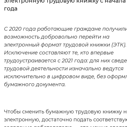
электронную трудовую книжку с начала
года
Интервал между буквами
Нормальный
Увеличенный
Большо
С 2020 года работающие граждане получил
возможность добровольно перейти на
Цвет сайта
электронный формат трудовой книжки (ЭТК).
Монохромный
Инверсивный монохромны
Исключение составляют те, кто впервые
Синий фон
трудоустраивается с 2021 года: для них свед
трудовой деятельности изначально ведутся
Изображения
исключительно в цифровом виде, без оформ
бумажного документа.
Включены
Выключены
Звуковой ассистент
Чтобы сменить бумажную трудовую книжку н
Воспроизвести
Остановить
Повтори
электронную, достаточно подать соответств