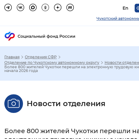
En
Чукотский автономн
Главная
Отделения СФР
Зак
Отделение по Чукотскому автономному округу
Новости отделе
Более 800 жителей Чукотки перешли на электронную трудовую кн
начала 2026 года
Настройка режима отображения
Размер шрифта
Новости отделения
Стандартный
Увеличенный
Крупны
Шрифт
Более 800 жителей Чукотки перешли н
Без засечек
С засечками