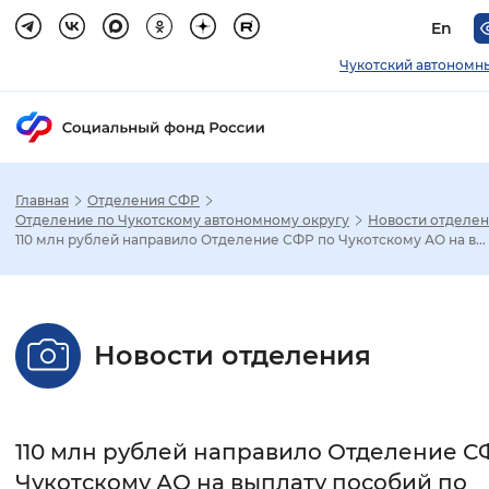
En
Чукотский автономн
Главная
Отделения СФР
Зак
Отделение по Чукотскому автономному округу
Новости отделе
110 млн рублей направило Отделение СФР по Чукотскому АО на в...
Настройка режима отображения
Размер шрифта
Новости отделения
Стандартный
Увеличенный
Крупны
Шрифт
110 млн рублей направило Отделение С
Без засечек
С засечками
Чукотскому АО на выплату пособий по