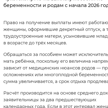
беременности и родам с начала 2026 го
Интервал между буквами
Нормальный
Увеличенный
Большо
Право на получение выплаты имеют работа
женщины, оформившие декретный отпуск, а 
Цвет сайта
трудоустроенные матери, усыновившие мла
Монохромный
Инверсивный монохромны
в возрасте до трёх месяцев.
Синий фон
Обращаться за пособием может исключител
мать ребёнка, поскольку его величина напр
Изображения
зависит от медицинских нюансов родов — п
Включены
Выключены
осложнениях или многоплодной беременнос
сумма увеличивается, а срок отдыха продлева
Звуковой ассистент
Расчёт производится на основе среднего до
Воспроизвести
Остановить
Повтори
заявительницы за два предшествующих
календарных года. Если в этот интервал же