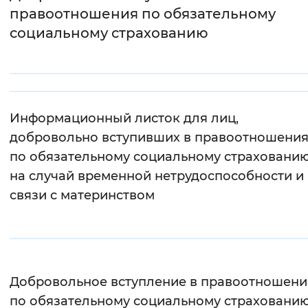
правоотношения по обязательному
Интервал между буквами
социальному страхованию
Нормальный
Увеличенный
Большо
Цвет сайта
Монохромный
Инверсивный монохромны
Информационный листок для лиц,
добровольно вступивших в правоотношени
Синий фон
по обязательному социальному страховани
на случай временной нетрудоспособности и 
Изображения
связи с материнством
Включены
Выключены
Звуковой ассистент
Воспроизвести
Остановить
Повтори
Добровольное вступление в правоотношени
по обязательному социальному страхованию