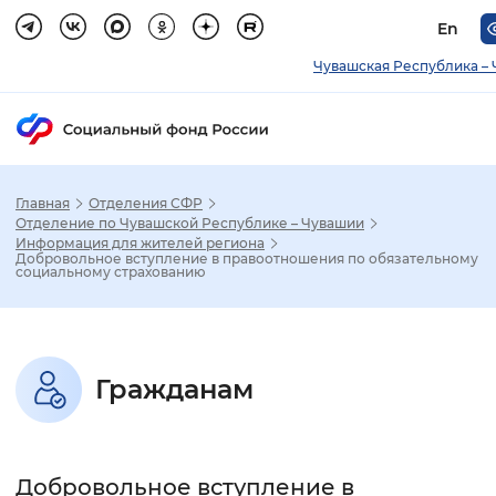
En
Чувашская Республика –
Главная
Отделения СФР
Зак
Отделение по Чувашской Республике – Чувашии
Информация для жителей региона
Добровольное вступление в правоотношения по обязательному
Настройка режима отображения
социальному страхованию
Размер шрифта
Стандартный
Увеличенный
Крупны
Гражданам
Шрифт
Без засечек
С засечками
Добровольное вступление в