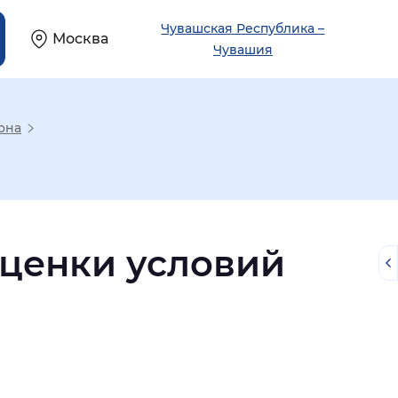
Чувашская Республика –
Москва
Чувашия
она
оценки условий
й