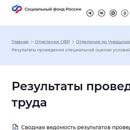
Главная
Отделения СФР
Отделение по Чувашско
Настройка реж
Результаты проведения специальной оценки условий
Размер шрифта
:
Стандартный
Результаты прове
Шрифт
:
Без засечек
С з
труда
Интервал между буквами
:
Нор
Сводная ведомость результатов прове