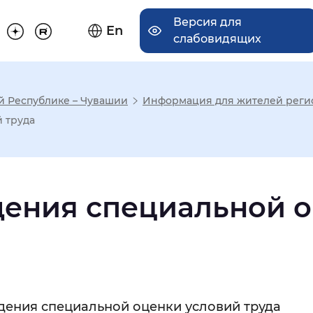
Версия для
En
слабовидящих
й Республике – Чувашии
Информация для жителей реги
има отображения
 труда
Увеличенный
Крупный
дения специальной 
асечками
мальный
Увеличенный
Большо
дения специальной оценки условий труда