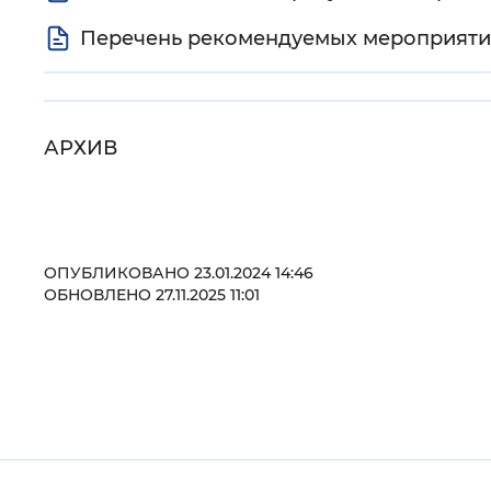
Перечень рекомендуемых мероприяти
Цвет сайта
:
Монохромный
АРХИВ
Изображения
:
Включены
Звуковой ассистент
:
Воспроизв
ОПУБЛИКОВАНО 23.01.2024 14:46
ОБНОВЛЕНО 27.11.2025 11:01
Вернуть стандартные настройки
Полезные