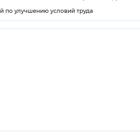
й по улучшению условий труда
Инверсивный монохромный
Синий
Выключены
ести
Остановить
Повторить