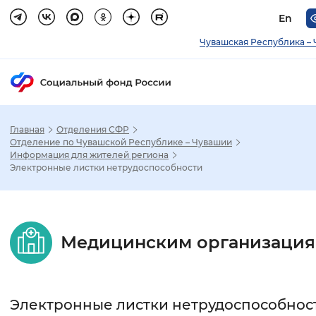
En
Чувашская Республика –
Главная
Отделения СФР
Зак
Отделение по Чувашской Республике – Чувашии
Информация для жителей региона
Электронные листки нетрудоспособности
Настройка режима отображения
Размер шрифта
Медицинским организаци
Стандартный
Увеличенный
Крупны
Шрифт
Электронные листки нетрудоспособнос
Без засечек
С засечками