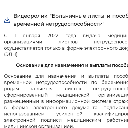
Интервал между буквами
Видеоролик "Больничные листы и посо
Нормальный
Увеличенный
Большо
временной нетрудоспособности"
С 1 января 2022 года выдача медицин
Цвет сайта
организациями листков нетрудоспособ
осуществляется только в форме электронного до
Монохромный
Инверсивный монохромны
(ЭЛН).
Синий фон
Основание для назначения и выплаты пособ
Изображения
Основание для назначения и выплаты посо
временной нетрудоспособности по беременн
Включены
Выключены
родам является листок нетрудоспособн
сформированный медицинской организац
размещенный в информационной системе страх
Звуковой ассистент
в форме электронного документа; подписа
Воспроизвести
Остановить
Повтори
использованием усиленной квалифициров
электронной подписи медицинским работн
медицинской организацией.