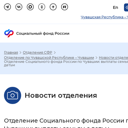
En
Чувашская Республика –
Главная
Отделения СФР
Зак
Отделение по Чувашской Республике – Чувашии
Новости отдел
Отделение Социального фонда России по Чувашии: выплаты семь
детьм
Настройка режима отображения
Размер шрифта
Новости отделения
Стандартный
Увеличенный
Крупны
Шрифт
Отделение Социального фонда России 
Без засечек
С засечками