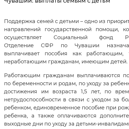
Чувашии: выплаты семьям с детьм
Интервал между буквами
Поддержка семей с детьми – одно из приори
Нормальный
Увеличенный
Большо
направлений государственной помощи, к
осуществляет Социальный фонд Ро
Цвет сайта
Отделение СФР по Чувашии назнач
Монохромный
Инверсивный монохромны
выплачивает пособия как работающим, 
Синий фон
неработающим гражданам, имеющим детей.
Работающим гражданам выплачиваются по
Изображения
по беременности и родам, по уходу за ребен
Включены
Выключены
достижения им возраста 1,5 лет, по вре
нетрудоспособности в связи с уходом за б
Звуковой ассистент
ребенком, единовременное пособие при ро
Воспроизвести
Остановить
Повтори
ребенка, а также оплачиваются дополнит
выходные дни по уходу за детьми-инвалидам