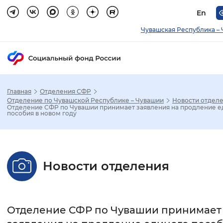
En
Чувашская Республика –
Главная
Отделения СФР
Зак
Отделение по Чувашской Республике – Чувашии
Новости отдел
Отделение СФР по Чувашии принимает заявления на продление е
пособия в новом году
Настройка режима отображения
Размер шрифта
Новости отделения
Стандартный
Увеличенный
Крупны
Шрифт
Отделение СФР по Чувашии принимает
Без засечек
С засечками