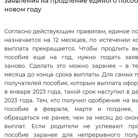
заявления на продление единого пособ
новом году
Интервал между буквами
Нормальный
Увеличенный
Большо
Согласно действующим правилам, единое п
назначается на 12 месяцев, по истечении к
Цвет сайта
выплата прекращается. Чтобы продлить в
Монохромный
Инверсивный монохромны
пособия еще на год, нужно подать заяв
Синий фон
заново. Сделать это можно заранее – в т
месяца до конца срока выплаты. Для самых 
Изображения
получателей пособия, которым выплата офо
в январе 2023 года, такой срок наступил в д
Включены
Выключены
2023 года. Тем, кто получил одобрение на в
пособия в феврале, марте и позднее, 
Звуковой ассистент
обращаться не ранее, чем за месяц до око
Воспроизвести
Остановить
Повтори
выплат. Если родители не успевают про
пособие заранее для непрерывного полу