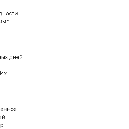
дности.
име.
ных дней
 Их
менное
ей
ер