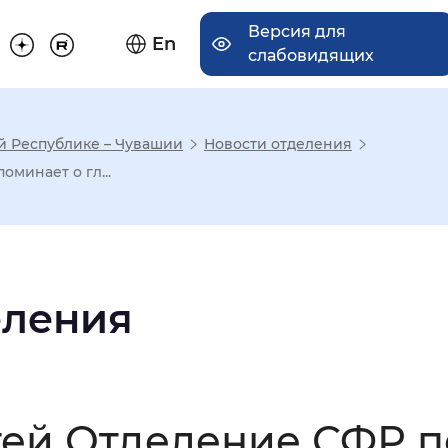
Версия для
En
слабовидящих
й Республике – Чувашии
Новости отделения
има отображения
минает о гл...
Увеличенный
Крупный
еления
асечками
мальный
Увеличенный
Большо
тей Отделение СФР 