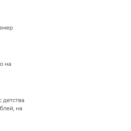
я
азмер
о на
с детства
блей, на