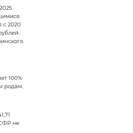
2025
вшимися
 с 2020
рублей.
ринского
яет 100%
и родам.
1,71
 СФР не