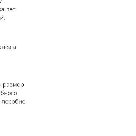
ут
а лет.
й.
ёнка в
о размер
обного
 пособие