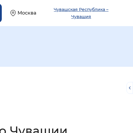
Чувашская Республика –
Москва
Чувашия
й
по Чувашии