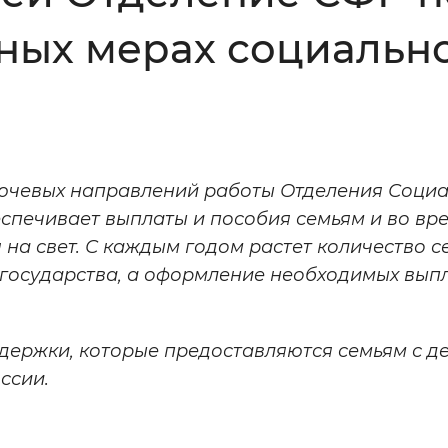
вных мерах социаль
Инверсивный монохромный
Синий
Выключены
ключевых направлений работы Отделения Соци
ести
Остановить
Повторить
спечивает выплаты и пособия семьям и во вр
 на свет. С каждым годом растет количество с
 государства, а оформление необходимых вып
держки, которые предоставляются семьям с де
ссии.