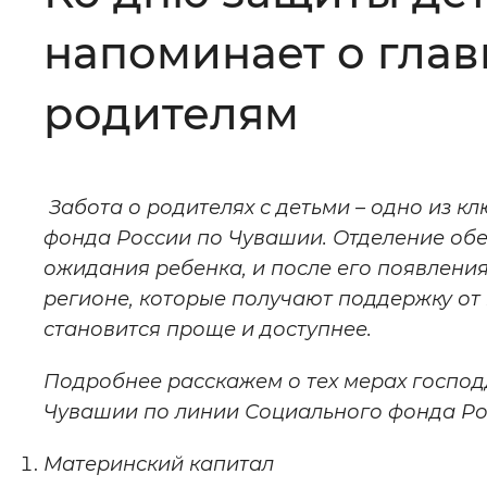
напоминает о гла
Цвет сайта
:
Монохромный
родителям
Изображения
:
Включены
Забота о родителях с детьми – одно из 
Звуковой ассистент
:
Воспроизв
фонда России по Чувашии. Отделение обе
ожидания ребенка, и после его появления
регионе, которые получают поддержку от
становится проще и доступнее.
Вернуть стандартные настройки
Подробнее расскажем о тех мерах господ
Чувашии по линии Социального фонда Ро
Материнский капитал