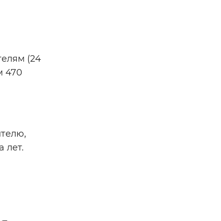
телям (24
м 470
ителю,
 лет.