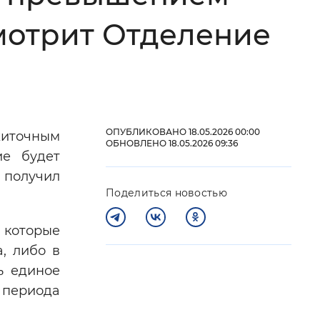
мотрит Отделение
 фон
ОПУБЛИКОВАНО 18.05.2026 00:00
житочным
ОБНОВЛЕНО 18.05.2026 09:36
ие будет
и получил
Поделиться новостью
 которые
Закрыть
, либо в
ь единое
 периода