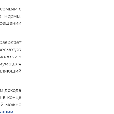
семьям с
е нормы.
 решении
зволяет
ресмотра
ыплаты в
мума для
авляющий
м дохода
 в конце
ей можно
вашии
.