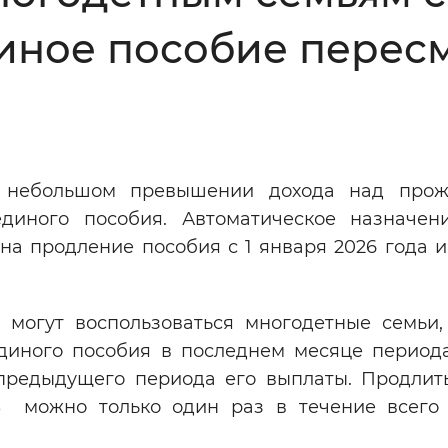
диное пособие перес
Инверсивный монохромный
Синий
Выключены
и небольшом превышении дохода над про
ести
Остановить
Повторить
диного пособия. Автоматическое назначен
на продление пособия с 1 января 2026 года 
 могут воспользоваться многодетные семьи,
диного пособия в последнем месяце периода
 предыдущего периода его выплаты. Продлит
 можно только один раз в течение всего