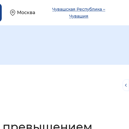
Чувашская Республика –
Москва
Чувашия
й
с превышением