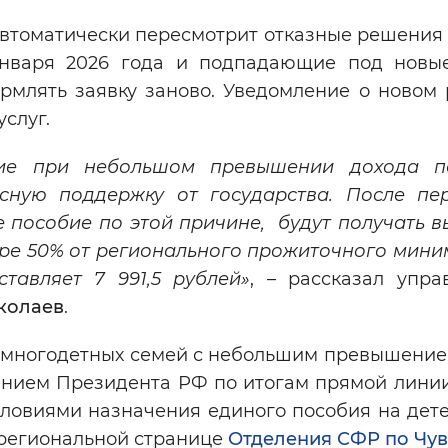
втоматически пересмотрит отказные решения 
января 2026 года и подпадающие под новы
рмлять заявку заново. Уведомление о новом
услуг.
бие при небольшом превышении дохода по
сную поддержку от государства. После пе
 пособие по этой причине, будут получать в
ере 50% от регионального прожиточного мини
тавляет 7 991,5 рублей»
, – рассказал упр
колаев
.
я многодетных семей с небольшим превышение
ением Президента РФ по итогам прямой линии
словиями назначения единого пособия на дет
региональной странице
Отделения СФР по Чу