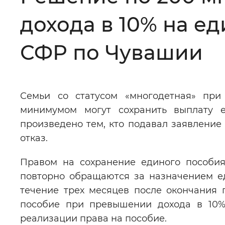
дохода в 10% на е
Цвет сайта
:
Монохромный
СФР по Чувашии
Изображения
:
Включены
Семьи со статусом «многодетная» пр
Звуковой ассистент
:
Воспроизв
минимумом могут сохранить выплату е
произведено тем, кто подавал заявление 
отказ.
Правом на сохранение единого пособия
Вернуть стандартные настройки
повторно обращаются за назначением е
течение трех месяцев после окончания
пособие при превышении дохода в 10%
реализации права на пособие.