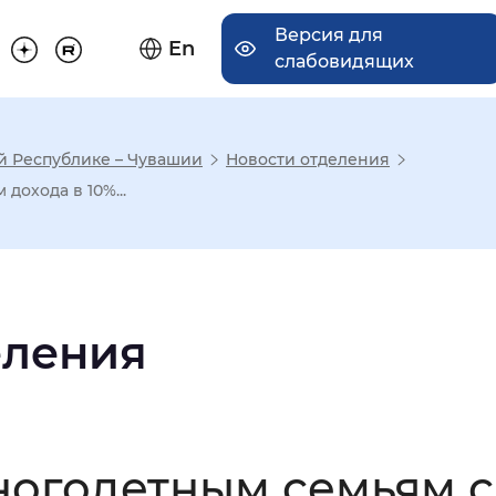
Версия для
En
слабовидящих
й Республике – Чувашии
Новости отделения
има отображения
охода в 10%...
Увеличенный
Крупный
еления
асечками
мальный
Увеличенный
Большо
ногодетным семьям 