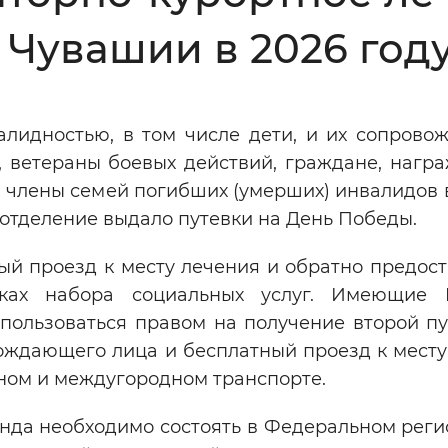
Чувашии в 2026 год
Инверсивный монохромный
Синий
алидностью, в том числе дети, и их сопрово
Выключены
, ветераны боевых действий, граждане, нагр
 члены семей погибших (умерших) инвалидов в
ести
Остановить
Повторить
отделение выдало путевки на День Победы.
ый проезд к месту лечения и обратно предост
ках набора социальных услуг. Имеющие 
пользоваться правом на получение второй пу
ождающего лица и бесплатный проезд к месту
ном и междугородном транспорте.
нда необходимо состоять в Федеральном реги