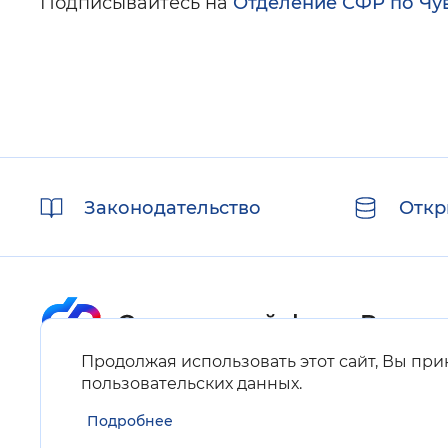
Подписывайтесь на
Отделение СФР по Чу
Полезные
Законодательство
Откр
ссылки
Продолжая использовать этот сайт, Вы пр
Карта сайта
пользовательских данных
.
Подробнее
Нашли ошибку на сайте?
Выделите фрагмент текста и нажмите Ctrl+ENTER.