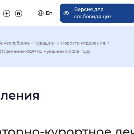
Версия для
En
слабовидящих
й Республике – Чувашии
Новости отделения
има отображения
 Отделение СФР по Чувашии в 2026 году
Увеличенный
Крупный
еления
асечками
мальный
Увеличенный
Большо
наторно-курортное л