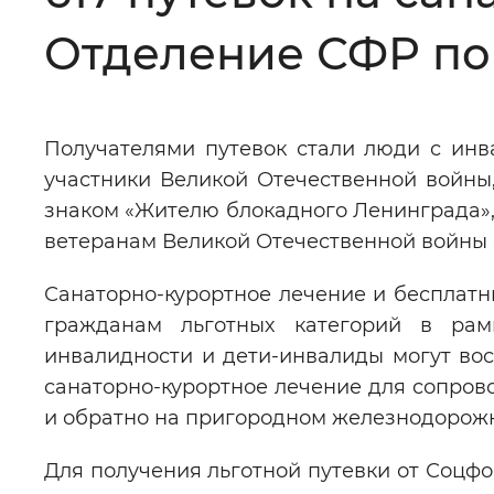
Отделение СФР по 
Цвет сайта
:
Монохромный
Получателями путевок стали люди с инв
Изображения
:
Включены
участники Великой Отечественной войны
знаком «Жителю блокадного Ленинграда»,
Звуковой ассистент
:
Воспроизв
ветеранам Великой Отечественной войны 
Санаторно-курортное лечение и бесплатн
гражданам льготных категорий в рам
инвалидности и дети-инвалиды могут вос
Вернуть стандартные настройки
санаторно-курортное лечение для сопров
и обратно на пригородном железнодорож
Для получения льготной путевки от Соцфо