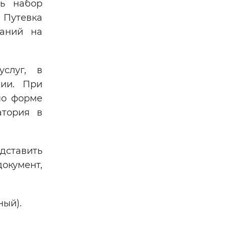
ть набор
 Путевка
заний на
слуг, в
ии. При
по форме
атория в
дставить
окумент,
ный).