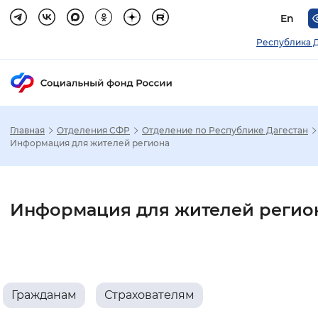
En
Республика 
Главная
Отделения СФР
Отделение по Республике Дагестан
Зак
Информация для жителей региона
Настройка режима отображения
Информация для жителей регио
Размер шрифта
Стандартный
Увеличенный
Крупны
Шрифт
Гражданам
Страхователям
Без засечек
С засечками