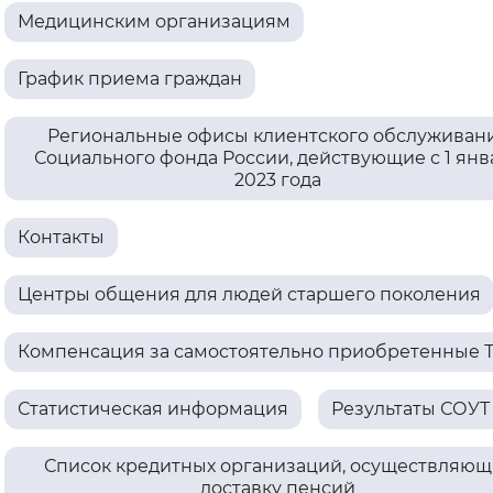
Медицинским организациям
Интервал между буквами
График приема граждан
Нормальный
Увеличенный
Большо
Региональные офисы клиентского обслуживан
Цвет сайта
Социального фонда России, действующие с 1 янв
2023 года
Монохромный
Инверсивный монохромны
Синий фон
Контакты
Изображения
Центры общения для людей старшего поколения
Включены
Выключены
Компенсация за самостоятельно приобретенные 
Звуковой ассистент
Статистическая информация
Результаты СОУТ
Воспроизвести
Остановить
Повтори
Список кредитных организаций, осуществляющ
доставку пенсий