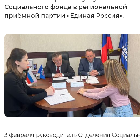
Социального фонда в региональной
Интервал между буквами
приёмной партии «Единая Россия».
Нормальный
Увеличенный
Большо
Цвет сайта
Монохромный
Инверсивный монохромны
Синий фон
Изображения
Включены
Выключены
Звуковой ассистент
Воспроизвести
Остановить
Повтори
3 февраля руководитель Отделения Социаль