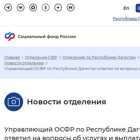
En
Республика 
Главная
Отделения СФР
Отделение по Республике Дагестан
Зак
Новости отделения
Управляющий ОСФР по Республике Дагестан ответил на вопросы о.
Настройка режима отображения
Размер шрифта
Новости отделения
Стандартный
Увеличенный
Крупны
Шрифт
Управляющий ОСФР по Республике Даг
Без засечек
С засечками
ответил на вопросы об услугах и выплат