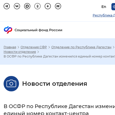
En
Республика 
Главная
Отделения СФР
Отделение по Республике Дагестан
Зак
Новости отделения
В ОСФР по Республике Дагестан изменился единый номер контак
Настройка режима отображения
Размер шрифта
Новости отделения
Стандартный
Увеличенный
Крупны
Шрифт
В ОСФР по Республике Дагестан измен
Без засечек
С засечками
единый номер контакт-центра