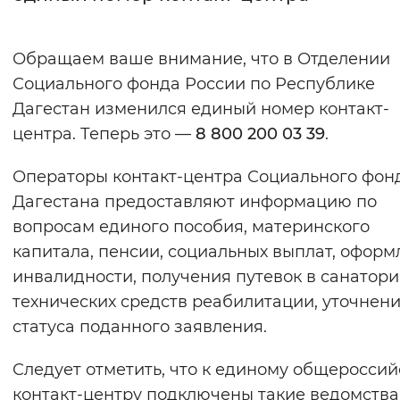
Интервал между буквами
Обращаем ваше внимание, что в Отделении
Нормальный
Увеличенный
Большо
Социального фонда России по Республике
Дагестан изменился единый номер контакт-
Цвет сайта
центра. Теперь это —
8 800 200 03 39
.
Монохромный
Инверсивный монохромны
Операторы контакт-центра Социального фон
Синий фон
Дагестана предоставляют информацию по
вопросам единого пособия, материнского
Изображения
капитала, пенсии, социальных выплат, офор
Включены
Выключены
инвалидности, получения путевок в санатори
технических средств реабилитации, уточнен
Звуковой ассистент
статуса поданного заявления.
Воспроизвести
Остановить
Повтори
Следует отметить, что к единому общеросси
контакт-центру подключены такие ведомства,