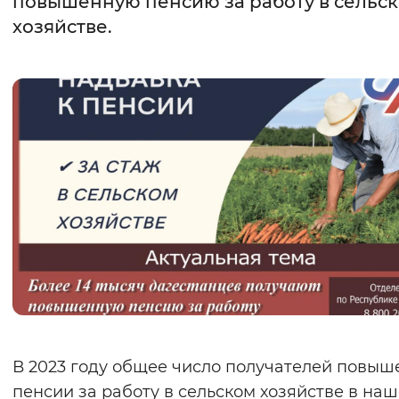
повышенную пенсию за работу в сельс
хозяйстве.
Интервал между буквами
Нормальный
Увеличенный
Большо
Цвет сайта
Монохромный
Инверсивный монохромны
Синий фон
Изображения
Включены
Выключены
Звуковой ассистент
Воспроизвести
Остановить
Повтори
В 2023 году общее число получателей повы
пенсии за работу в сельском хозяйстве в на