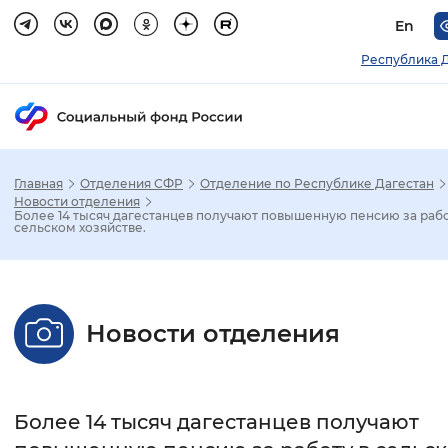
En
Республика 
Главная
Отделения СФР
Отделение по Республике Дагестан
Зак
Новости отделения
Более 14 тысяч дагестанцев получают повышенную пенсию за рабо
сельском хозяйстве.
Настройка режима отображения
Размер шрифта
Новости отделения
Стандартный
Увеличенный
Крупны
Шрифт
Более 14 тысяч дагестанцев получают
Без засечек
С засечками