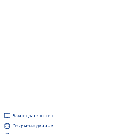
Полезные
Законодательство
ссылки
Открытые данные