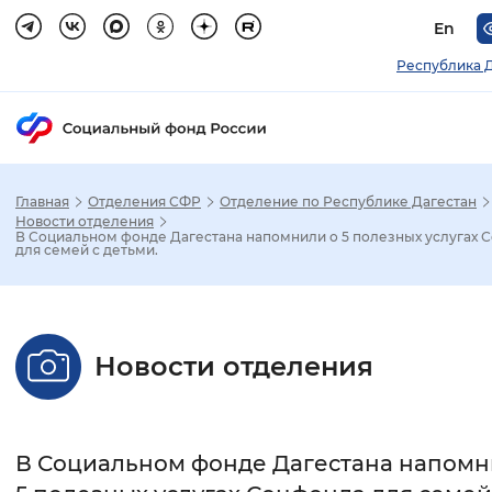
En
Республика 
Главная
Отделения СФР
Отделение по Республике Дагестан
Зак
Новости отделения
В Социальном фонде Дагестана напомнили о 5 полезных услугах 
для семей с детьми.
Настройка режима отображения
Размер шрифта
Новости отделения
Стандартный
Увеличенный
Крупны
Шрифт
В Социальном фонде Дагестана напомн
Без засечек
С засечками