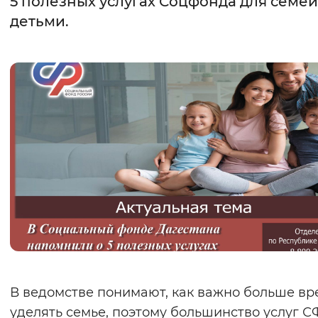
5 полезных услугах Соцфонда для семей
детьми.
Интервал между буквами
Нормальный
Увеличенный
Большо
Цвет сайта
Монохромный
Инверсивный монохромны
Синий фон
Изображения
Включены
Выключены
Звуковой ассистент
Воспроизвести
Остановить
Повтори
В ведомстве понимают, как важно больше в
уделять семье, поэтому большинство услуг 