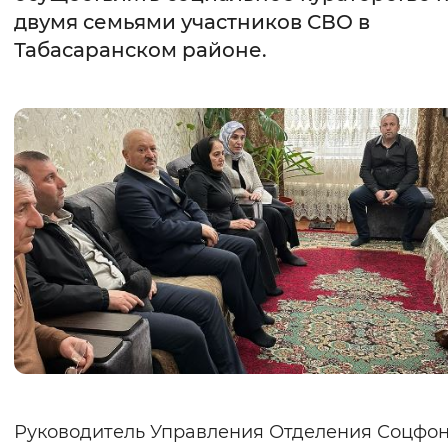
двумя семьями участников СВО в
Интервал между буквами
Табасаранском районе.
Нормальный
Увеличенный
Большо
Цвет сайта
Монохромный
Инверсивный монохромны
Синий фон
Изображения
Включены
Выключены
Звуковой ассистент
Воспроизвести
Остановить
Повтори
Руководитель Управления Отделения Соцфон