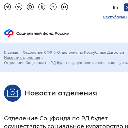
En
Республика 
Главная
Отделения СФР
Отделение по Республике Дагестан
Зак
Новости отделения
Отделение Соцфонда по РД будет осуществлять социальное курат..
Настройка режима отображения
Размер шрифта
Новости отделения
Стандартный
Увеличенный
Крупны
Шрифт
Отделение Соцфонда по РД будет
Без засечек
С засечками
осуществлять социальное кураторство 