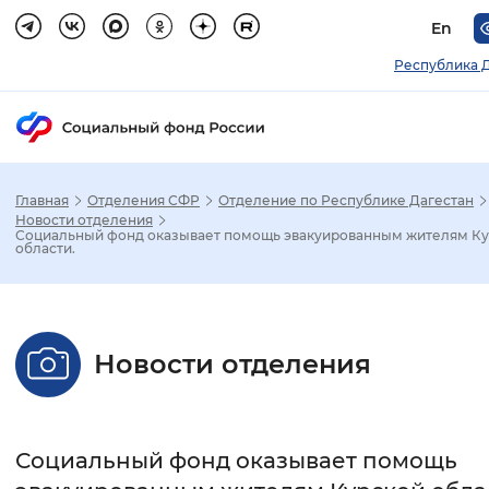
En
Республика 
Главная
Отделения СФР
Отделение по Республике Дагестан
Зак
Новости отделения
Социальный фонд оказывает помощь эвакуированным жителям К
области.
Настройка режима отображения
Размер шрифта
Новости отделения
Стандартный
Увеличенный
Крупны
Шрифт
Социальный фонд оказывает помощь
Без засечек
С засечками