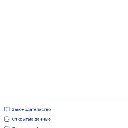
Полезные
Законодательство
ссылки
Открытые данные