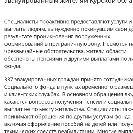
эвакуированным жителям Курской обла
Интервал между буквами
Специалисты проактивно предоставляют услуги и
Нормальный
Увеличенный
Большо
выплаты людям, вынужденно покинувшим свои д
результате проникновения
вооруженных
Цвет сайта
формирований
в приграничную зону. Несмотря н
Монохромный
Инверсивный монохромны
чрезвычайные обстоятельства, жители области
обеспечены пенсиями и другими выплатами по л
Синий фон
фонда.
337 эвакуированных граждан принято сотрудник
Изображения
Социального фонда в пунктах временного разме
Включены
Выключены
и клиентских службах. В основном обращения лю
касаются вопросов получения пенсии и социаль
Звуковой ассистент
выплат не по месту жительства. Специалисты так
принимают обращения по другим услугам фонда,
Воспроизвести
Остановить
Повтори
включая оформление пособий на детей или полу
технических средств реабилитации. Многие выпл