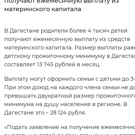
получают ежемесячную выплату из
материнского капитала
Интервал между буквами
Нормальный
Увеличенный
Большо
В Дагестане родители более 4 тысяч детей
получают ежемесячную выплату из средств
Цвет сайта
материнского капитала. Размер выплаты рав
Монохромный
Инверсивный монохромны
детскому прожиточному минимуму в Дагеста
Синий фон
составляет 13 745 рублей в месяц.
Выплату могут оформить семьи с детьми до 3-
Изображения
При этом доход на каждого члена семьи не 
Включены
Выключены
превышать двукратный размер прожиточног
минимума на душу населения в регионе. В
Звуковой ассистент
Дагестане это – 28 124 рубля.
Воспроизвести
Остановить
Повтори
«Подать заявление на получение ежемесячн