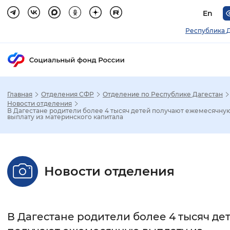
En
Республика 
Главная
Отделения СФР
Отделение по Республике Дагестан
Зак
Новости отделения
В Дагестане родители более 4 тысяч детей получают ежемесячну
выплату из материнского капитала
Настройка режима отображения
Размер шрифта
Новости отделения
Стандартный
Увеличенный
Крупны
Шрифт
В Дагестане родители более 4 тысяч де
Без засечек
С засечками