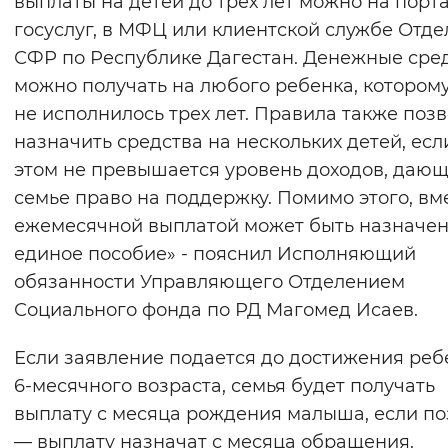
выплаты на детей до трех лет можно на порт
Вернуть стандартные настройки
госуслуг, в МФЦ или клиентской службе Отд
СФР по Республике Дагестан. Денежные сре
можно получать на любого ребенка, котором
не исполнилось трех лет. Правила также поз
назначить средства на нескольких детей, есл
этом не превышается уровень доходов, даю
семье право на поддержку. Помимо этого, вм
ежемесячной выплатой может быть назначе
единое пособие» - пояснил Исполняющий
обязанности Управляющего Отделением
Социального фонда по РД Магомед Исаев.
Если заявление подается до достижения ре
6-месячного возраста, семья будет получать
выплату с месяца рождения малыша, если п
— выплату назначат с месяца обращения.