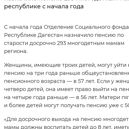
республике с начала года
Интервал между буквами
Нормальный
Увеличенный
Большо
С начала года Отделение Социального фонда
Республике Дагестан назначило пенсию по
Цвет сайта
старости досрочно 293 многодетным мамам
Монохромный
Инверсивный монохромны
региона.
Синий фон
Женщины, имеющие троих детей, могут уйти 
пенсию на три года раньше общеустановлен
Изображения
пенсионного возраста — в 57 лет. Если у же
Включены
Выключены
четверо детей, она имеет право выйти на пе
на четыре года раньше — в 56 лет. Матери п
Звуковой ассистент
и более детей могут получать пенсию уже с 50
Воспроизвести
Остановить
Повтори
«Для досрочного выхода на пенсию многоде
мамы должны воспитать детей до 8 лет, имет