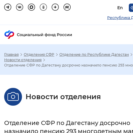
En
Республика 
Главная
Отделения СФР
Отделение по Республике Дагестан
Зак
Новости отделения
Отделение СФР по Дагестану досрочно назначило пенсию 293 мно.
Настройка режима отображения
Размер шрифта
Новости отделения
Стандартный
Увеличенный
Крупны
Шрифт
Отделение СФР по Дагестану досрочно
Без засечек
С засечками
назначило пенсию 293 многодетным ма