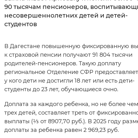
90 тысячам пенсионеров, воспитывающ
Интервал между буквами
несовершеннолетних детей и детей-
студентов
Нормальный
Увеличенный
Большо
Цвет сайта
В Дагестане повышенную фиксированную вы
Монохромный
Инверсивный монохромны
к страховой пенсии получают 91 804 тысячи
родителей-пенсионеров. Такую доплату
Синий фон
региональное Отделение СФР предоставляет
у кого дети не достигли 18 лет или есть дети-
Изображения
студенты до 23 лет, обучающиеся очно.
Включены
Выключены
Доплата за каждого ребенка, но не более чем
Звуковой ассистент
трех детей, составляет треть от фиксированн
выплаты (⅓ от 8907,70 руб.). В 2025 году разм
Воспроизвести
Остановить
Повтори
доплаты за ребенка равен 2 969,23 руб.