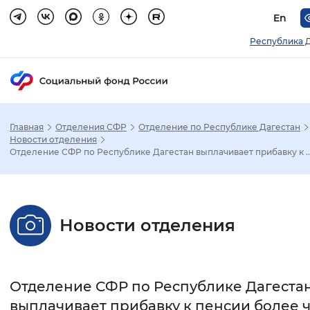
En
Республика 
Главная
Отделения СФР
Отделение по Республике Дагестан
Зак
Новости отделения
Отделение СФР по Республике Дагестан выплачивает прибавку к ..
Настройка режима отображения
Размер шрифта
Новости отделения
Стандартный
Увеличенный
Крупны
Шрифт
Отделение СФР по Республике Дагеста
Без засечек
С засечками
выплачивает прибавку к пенсии более 