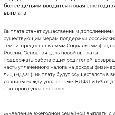
более детьми вводится новая ежегодна
Интервал между буквами
выплата.
Нормальный
Увеличенный
Большо
Выплата станет существенным дополнением 
Цвет сайта
существующим мерам поддержки российски
Монохромный
Инверсивный монохромны
семей, предоставляемым Социальным фондо
России. Основная цель новой выплаты —
Синий фон
поддержать работающих родителей, возвра
часть уплаченного налога на доходы физичес
Изображения
лиц (НДФЛ). Выплату будут осуществлять в в
Включены
Выключены
разницы между уплаченным НДФЛ и 6% от до
с которого уплачен налог.
Звуковой ассистент
Воспроизвести
Остановить
Повтори
««Введение ежегодной семейной выплаты с 