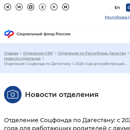
En
Республика 
Главная
Отделения СФР
Отделение по Республике Дагестан
Зак
Новости отделения
Отделение Соцфонда по Дагестану: с 2026 года для работающих...
Настройка режима отображения
Размер шрифта
Новости отделения
Стандартный
Увеличенный
Крупны
Шрифт
Отделение Соцфонда по Дагестану: с 20
Без засечек
С засечками
года для работающих родителей с двум