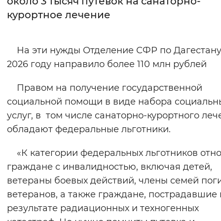
около 3 тысяч путёвок на санаторно-
курортное лечение
Интервал между буквами
Нормальный
Увеличенный
Большо
На эти нужды Отделение СФР по Дагестану
2026 году направило более 110 млн рублей
Цвет сайта
Монохромный
Инверсивный монохромны
Правом на получение государственной
социальной помощи в виде набора социальн
Синий фон
услуг, в том числе санаторно-курортного леч
обладают федеральные льготники.
Изображения
Включены
Выключены
«К категории федеральных льготников отно
граждане с инвалидностью, включая детей,
Звуковой ассистент
ветераны боевых действий, члены семей по
ветеранов, а также граждане, пострадавшие 
Воспроизвести
Остановить
Повтори
результате радиационных и техногенных