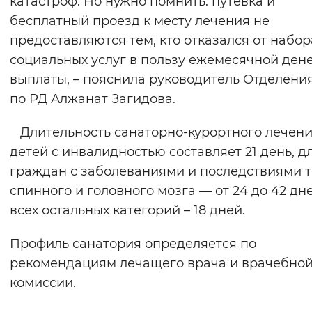
катастроф. Но нужно помнить: путевка и
Вернуть стандартные настройки
бесплатный проезд к месту лечения не
предоставляются тем, кто отказался от набор
социальных услуг в пользу ежемесячной де
выплаты, – пояснила руководитель Отделени
по РД Алжанат Загидова.
Длительность санаторно-курортного лечени
детей с инвалидностью составляет 21 день, д
граждан с заболеваниями и последствиями 
спинного и головного мозга — от 24 до 42 дне
всех остальных категорий – 18 дней.
Профиль санатория определяется по
рекомендациям лечащего врача и врачебно
комиссии.