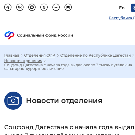
En
Республика 
Главная
Отделения СФР
Отделение по Республике Дагестан
Зак
Новости отделения
Соцфонд Дагестана с начала года выдал около 3 тысяч путёвок на
санаторно-курортное лечение
Настройка режима отображения
Размер шрифта
Новости отделения
Стандартный
Увеличенный
Крупны
Шрифт
Соцфонд Дагестана с начала года выдал
Без засечек
С засечками