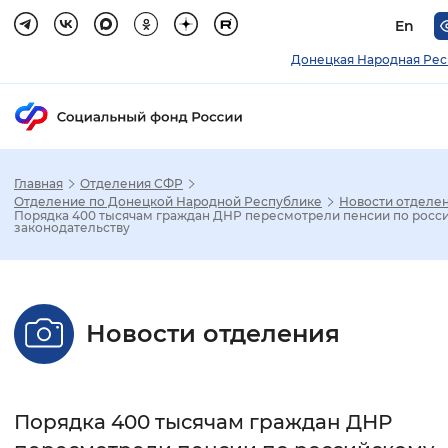
En
Донецкая Народная Рес
Главная
Отделения СФР
Зак
Отделение по Донецкой Народной Республике
Новости отделе
Порядка 400 тысячам граждан ДНР пересмотрели пенсии по росс
законодательству
Настройка режима отображения
Размер шрифта
Новости отделения
Стандартный
Увеличенный
Крупны
Шрифт
Порядка 400 тысячам граждан ДНР
Без засечек
С засечками