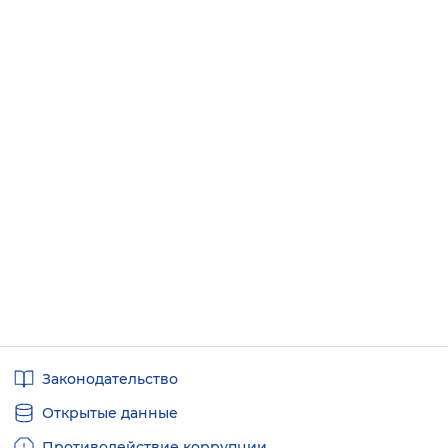
Полезные
Законодательство
ссылки
Открытые данные
Противодействие коррупции