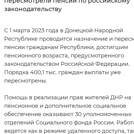
пересмотрели пенсии по российскому
законодательству
Интервал между буквами
Нормальный
Увеличенный
Большо
С 1 марта 2023 года в Донецкой Народной
Республике проводится назначение и перес
Цвет сайта
пенсии гражданам Республики, достигшим
Монохромный
Инверсивный монохромны
пенсионного возраста, предусмотренного
Синий фон
законодательством Российской Федерации.
Порядка 400,1 тыс. граждан выплаты уже
Изображения
пересмотрены.
Включены
Выключены
Помощь в реализации прав жителей ДНР на
пенсионное и дополнительное социальное
Звуковой ассистент
обеспечение оказывают 30 уполномоченных
Воспроизвести
Остановить
Повтори
отделений Социального фонда России. Работ
ведется как в режиме удаленного доступа, та