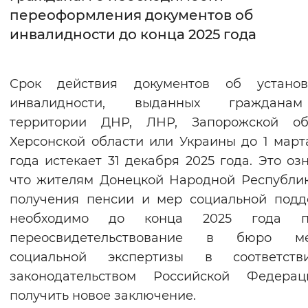
переоформления документов об
Интервал между буквами
инвалидности до конца 2025 года
Нормальный
Увеличенный
Большо
Срок действия документов об установ
Цвет сайта
инвалидности, выданных граждан
Монохромный
Инверсивный монохромны
территории ДНР, ЛНР, Запорожской обл
Херсонской области или Украины до 1 март
Синий фон
года истекает 31 декабря 2025 года. Это озн
что жителям Донецкой Народной Республи
Изображения
получения пенсии и мер социальной под
Включены
Выключены
необходимо до конца 2025 года п
переосвидетельствование в бюро ме
Звуковой ассистент
социальной экспертизы в соответст
Воспроизвести
Остановить
Повтори
законодательством Российской Федера
получить новое заключение.