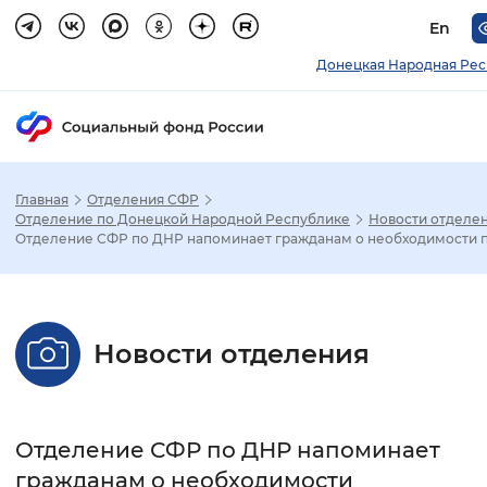
En
Донецкая Народная Рес
Главная
Отделения СФР
Зак
Отделение по Донецкой Народной Республике
Новости отделе
Отделение СФР по ДНР напоминает гражданам о необходимости пе
Настройка режима отображения
Размер шрифта
Новости отделения
Стандартный
Увеличенный
Крупны
Шрифт
Отделение СФР по ДНР напоминает
Без засечек
С засечками
гражданам о необходимости