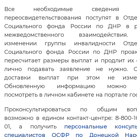
Вернуть стандартные настройки
Все необходимые сведения п
переосвидетельствования поступят в Отд
Социального фонда России по ДНР в р
межведомственного взаимодействия
изменении группы инвалидности Отде
Социального фонда России по ДНР проак
пересчитает размеры выплат и продлит их 
лично подавать заявление не нужно. С
доставки выплат при этом не измен
Обновленную информацию можно 
посмотреть в личном кабинете на портале гос
Проконсультироваться по общим воп
возможно в едином контакт-центре: 8-800-1
01, а получить
персональные консуль
специалистов ОСФР по Донецкой Нар