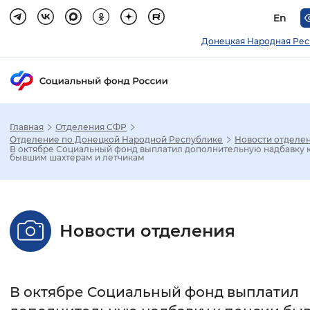
En
Донецкая Народная Рес
Главная
Отделения СФР
Зак
Отделение по Донецкой Народной Республике
Новости отделе
В октябре Социальный фонд выплатил дополнительную надбавку 
бывшим шахтерам и летчикам
Настройка режима отображения
Размер шрифта
Новости отделения
Стандартный
Увеличенный
Крупны
Шрифт
В октябре Социальный фонд выплатил
Без засечек
С засечками