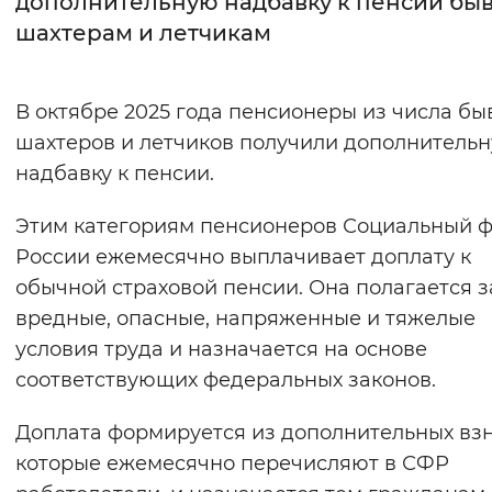
дополнительную надбавку к пенсии б
шахтерам и летчикам
Интервал между буквами
Нормальный
Увеличенный
Большо
В октябре 2025 года пенсионеры из числа б
шахтеров и летчиков получили дополнитель
Цвет сайта
надбавку к пенсии.
Монохромный
Инверсивный монохромны
Этим категориям пенсионеров Социальный 
Синий фон
России ежемесячно выплачивает доплату к
обычной страховой пенсии. Она полагается з
Изображения
вредные, опасные, напряженные и тяжелые
Включены
Выключены
условия труда и назначается на основе
соответствующих федеральных законов.
Звуковой ассистент
Доплата формируется из дополнительных взн
Воспроизвести
Остановить
Повтори
которые ежемесячно перечисляют в СФР