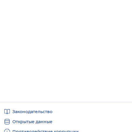
Полезные
Законодательство
ссылки
Открытые данные
Противодействие коррупции