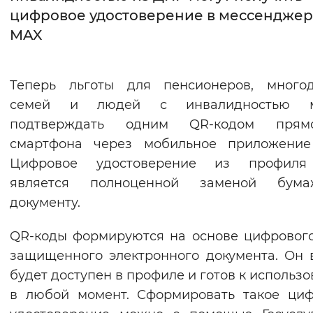
цифровое удостоверение в мессендже
Интервал между буквами
MAX
Нормальный
Увеличенный
Большо
Теперь льготы для пенсионеров, многод
Цвет сайта
семей и людей с инвалидностью 
Монохромный
Инверсивный монохромны
подтверждать одним QR-кодом пря
смартфона через мобильное приложение
Синий фон
Цифровое удостоверение из профил
является полноценной заменой бума
Изображения
документу.
Включены
Выключены
QR-коды формируются на основе цифровог
Звуковой ассистент
защищенного электронного документа. Он 
будет доступен в профиле и готов к использ
Воспроизвести
Остановить
Повтори
в любой момент. Сформировать такое ци