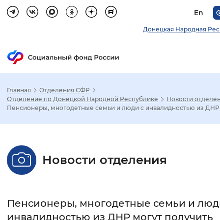
En
Донецкая Народная Рес
Главная
Отделения СФР
Зак
Отделение по Донецкой Народной Республике
Новости отделе
Пенсионеры, многодетные семьи и люди с инвалидностью из ДНР .
Настройка режима отображения
Размер шрифта
Новости отделения
Стандартный
Увеличенный
Крупны
Шрифт
Пенсионеры, многодетные семьи и люд
Без засечек
С засечками
инвалидностью из ДНР могут получить