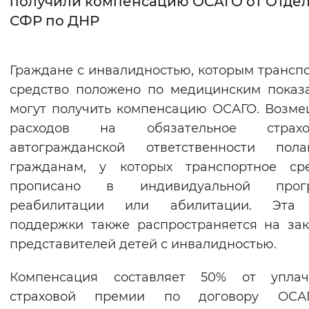
получили компенсацию ОСАГО от Отде
СФР по ДНР
Интервал между буквами
Нормальный
Увеличенный
Большо
Граждане с инвалидностью, которым трансп
средство положено по медицинским показ
Цвет сайта
могут получить компенсацию ОСАГО. Возм
Монохромный
Инверсивный монохромны
расходов на обязательное страхо
Синий фон
автогражданской ответственности полаг
гражданам, у которых транспортное сре
Изображения
прописано в индивидуальной прог
реабилитации или абилитации. Эта
Включены
Выключены
поддержки также распространяется на за
представителей детей с инвалидностью.
Звуковой ассистент
Воспроизвести
Остановить
Повтори
Компенсация составляет 50% от уплач
страховой премии по договору ОС