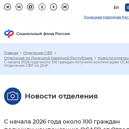
En
Донецкая Народная Рес
Главная
Отделения СФР
Зак
Отделение по Донецкой Народной Республике
Новости отделе
С начала 2026 года около 100 граждан получили компенсацию ОСА
Отделения СФР по ДНР
Настройка режима отображения
Размер шрифта
Новости отделения
Стандартный
Увеличенный
Крупны
Шрифт
С начала 2026 года около 100 граждан
Без засечек
С засечками