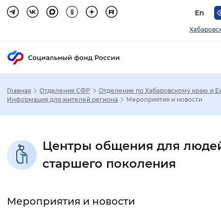
En
Хабаровс
Главная
Отделения СФР
Отделение по Хабаровскому краю и 
Зак
Информация для жителей региона
Мероприятия и новости
Настройка режима отображения
Центры общения для люде
Размер шрифта
старшего поколения
Стандартный
Увеличенный
Крупны
Шрифт
Мероприятия и новости
Без засечек
С засечками