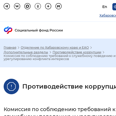
En
Хабаровс
Главная
Отделение по Хабаровскому краю и ЕАО
Зак
Дополнительные разделы
Противодействие коррупции
Комиссия по соблюдению требований к служебному поведению и
урегулированию конфликта интересов
Настройка режима отображения
Размер шрифта
Противодействие коррупц
Стандартный
Увеличенный
Крупны
Шрифт
Комиссия по соблюдению требований к
Без засечек
С засечками