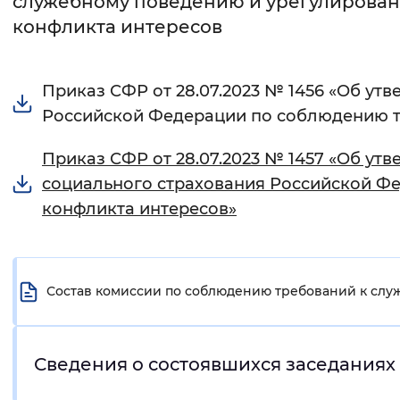
служебному поведению и урегулирова
конфликта интересов
Интервал между буквами
Нормальный
Увеличенный
Большо
Приказ СФР от 28.07.2023 № 1456 «Об у
Российской Федерации по соблюдению т
Цвет сайта
Монохромный
Инверсивный монохромны
Приказ СФР от 28.07.2023 № 1457 «Об у
социального страхования Российской Ф
Синий фон
конфликта интересов»
Изображения
Включены
Выключены
Состав комиссии по соблюдению требований к сл
Звуковой ассистент
Воспроизвести
Остановить
Повтори
Сведения о состоявшихся заседаниях 