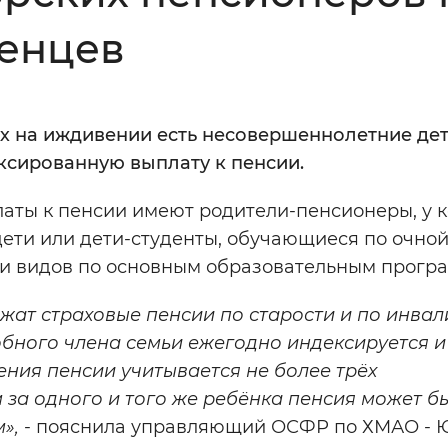
венцев
Инверсивный монохромный
Синий
ых на иждивении есть несовершеннолетние де
Выключены
ксированную выплату к пенсии.
ты к пенсии имеют родители-пенсионеры, у 
ести
Остановить
Повторить
ети или дети-студенты, обучающиеся по очной
 и видов по основным образовательным прогр
ат страховые пенсии по старости и по инвал
бного члена семьи ежегодно индексируется и 
ения пенсии учитывается не более трёх
 за одного и того же ребёнка пенсия может б
м»,
- пояснила управляющий ОСФР по ХМАО - 