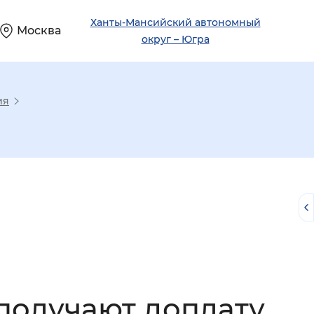
Ханты-Мансийский автономный
Москва
округ – Югра
ия
й
получают доплату