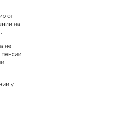
мо от
ении на
.
а не
к пенсии
и,
нии у