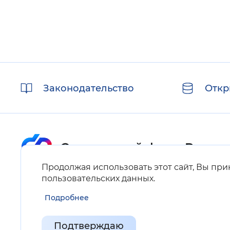
Полезные
Законодательство
Откр
ссылки
Продолжая использовать этот сайт, Вы пр
Карта сайта
пользовательских данных
.
Подробнее
Нашли ошибку на сайте?
Выделите фрагмент текста и нажмите Ctrl+ENTER.
Подтверждаю