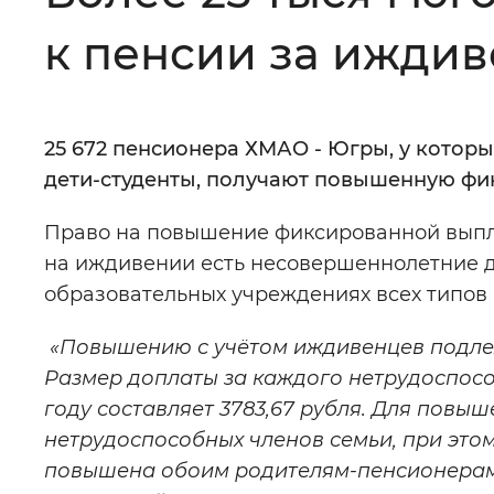
к пенсии за ижди
Цвет сайта
:
Монохромный
25 672 пенсионера ХМАО - Югры, у котор
Изображения
:
Включены
дети-студенты, получают повышенную фи
Право на повышение фиксированной выпла
Звуковой ассистент
:
Воспроизв
на иждивении есть несовершеннолетние д
образовательных учреждениях всех типов
«Повышению с учётом иждивенцев подлеж
Вернуть стандартные настройки
Размер доплаты за каждого нетрудоспосо
году составляет 3783,67 рубля. Для повыш
нетрудоспособных членов семьи, при этом
повышена обоим родителям-пенсионера