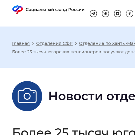
Главная
Отделения СФР
Отделение по Ханты-Ма
Настройка реж
Более 25 тысяч югорских пенсионеров получают доп
Размер шрифта
:
Стандартный
Новости отд
Шрифт
:
Без засечек
С з
Интервал между буквами
:
Нор
Более 25 тысяч юг