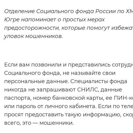
Отделение Социального фонда России по Х
Интервал между буквами
Югре напоминает о простых мерах
Нормальный
Увеличенный
Большо
предосторожности, которые помогут избежа
уловок мошенников.
Цвет сайта
Монохромный
Инверсивный монохромны
Синий фон
Если вам позвонили и представились сотруд
Социального фонда, не называйте свои
Изображения
персональные данные. Специалисты фонда
никогда не запрашивают СНИЛС, данные
Включены
Выключены
паспорта, номер банковской карты, ее ПИН-к
или пароль от личного кабинета. Если по тел
Звуковой ассистент
просят предоставить такую информацию, ско
Воспроизвести
Остановить
Повтори
всего, это — мошенники.