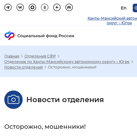
En
Ханты-Мансийский авто
округ – Югра
Главная
Отделения СФР
Зак
Отделение по Ханты-Мансийскому автономному округу – Югре
Новости отделения
Осторожно, мошенники!
Настройка режима отображения
Размер шрифта
Новости отделения
Стандартный
Увеличенный
Крупны
Шрифт
Осторожно, мошенники!
Без засечек
С засечками