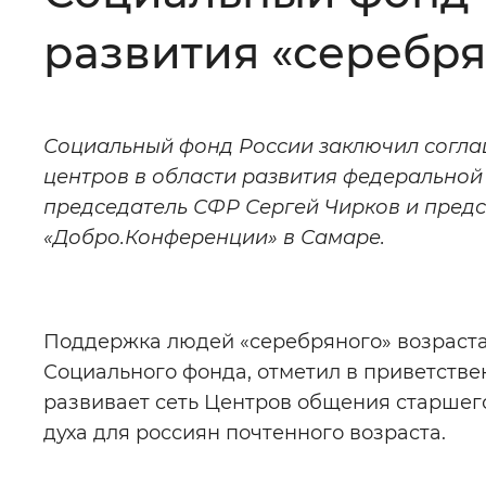
развития «серебря
Цвет сайта
:
Монохромный
Социальный фонд России заключил согла
Изображения
:
Включены
центров в области развития федерально
председатель СФР Сергей Чирков и предс
Звуковой ассистент
:
Воспроизв
«Добро.Конференции» в Самаре.
Поддержка людей «серебряного» возраста
Вернуть стандартные настройки
Социального фонда, отметил в приветстве
развивает сеть Центров общения старшего
духа для россиян почтенного возраста.