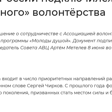
ного» волонтёрства
Инверсивный монохромный
Синий
шение о сотрудничестве с Ассоциацией волон
Выключены
й программы «Молоды душой». Документ подп
едатель Совета АВЦ Артём Метелев 8 июня во
ести
Остановить
Повторить
 входит в число приоритетных направлений р
нном слове Сергей Чирков. С прошлого года ф
 поколения, призванных стать местом силы и 