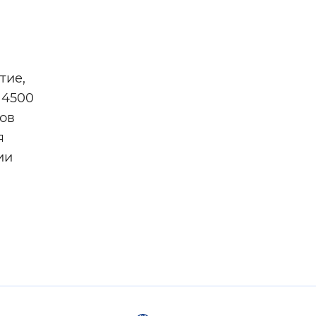
тие,
 4500
ов
я
ии