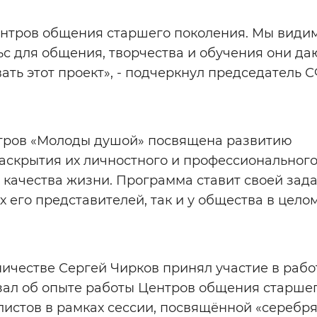
центров общения старшего поколения. Мы видим
ьс для общения, творчества и обучения они да
ть этот проект», - подчеркнул председатель С
тров «Молоды душой» посвящена развитию
аскрытия их личностного и профессиональног
 качества жизни. Программа ставит своей зад
 его представителей, так и у общества в целом
ичестве Сергей Чирков принял участие в рабо
казал об опыте работы Центров общения старше
листов в рамках сессии, посвящённой «серебр