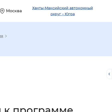
Ханты-Мансийский автономный
Москва
округ – Югра
ия
й
 к программе