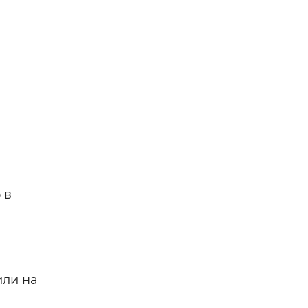
 в
или на