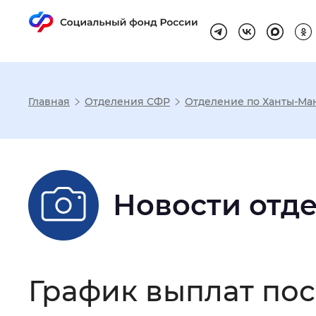
Главная
Отделения СФР
Отделение по Ханты-Ма
Настройка реж
Размер шрифта
:
Стандартный
Новости отд
Шрифт
:
Без засечек
С з
График выплат пос
Интервал между буквами
:
Нор