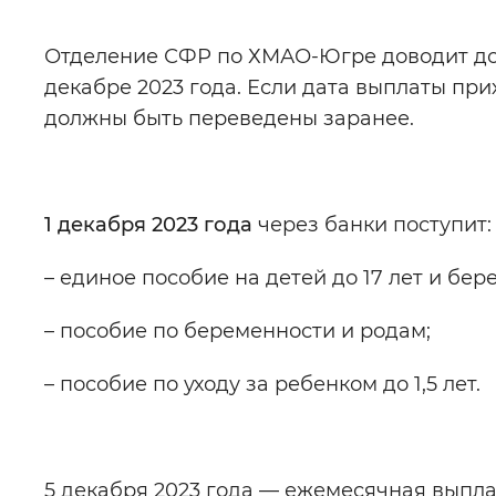
Отделение СФР по ХМАО-Югре доводит до 
Цвет сайта
:
Монохромный
декабре 2023 года. Если дата выплаты при
должны быть переведены заранее.
Изображения
:
Включены
1 декабря 2023 года
через банки поступит:
Звуковой ассистент
:
Воспроизв
– единое пособие на детей до 17 лет и б
– пособие по беременности и родам;
Вернуть стандартные настройки
– пособие по уходу за ребенком до 1,5 лет.
5 декабря 2023 года — ежемесячная выпла