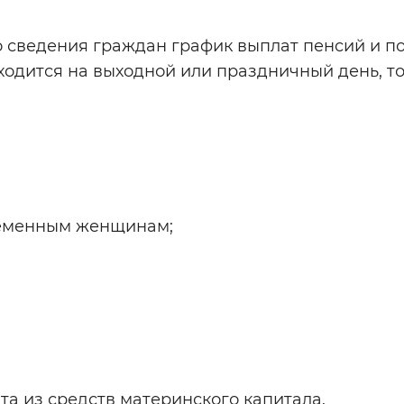
сведения граждан график выплат пенсий и п
Инверсивный монохромный
Синий
ходится на выходной или праздничный день, т
Выключены
ести
Остановить
Повторить
еременным женщинам;
та из средств материнского капитала.