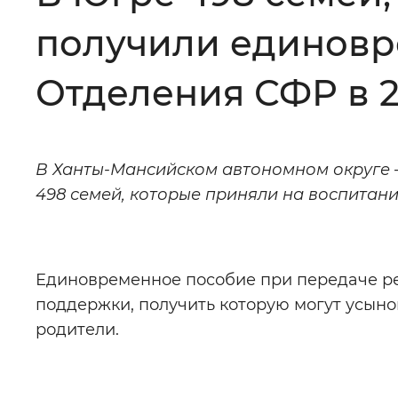
получили единовр
Цвет сайта
:
Монохромный
Отделения СФР в 2
Изображения
:
Включены
В Ханты-Мансийском автономном округе 
Звуковой ассистент
:
Воспроизв
498 семей, которые приняли на воспитани
Единовременное пособие при передаче ре
Вернуть стандартные настройки
поддержки, получить которую могут усыно
родители.