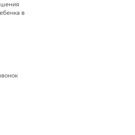
решения
ебенка в
звонок