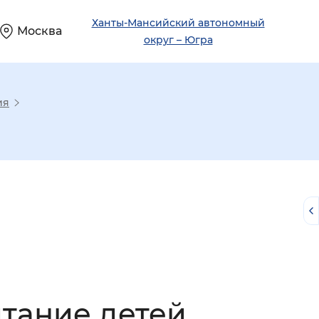
Ханты-Мансийский автономный
Москва
округ – Югра
ия
й
тание детей,