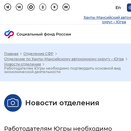
En
Ханты-Мансийский авто
округ – Югра
Главная
Отделения СФР
Зак
Отделение по Ханты-Мансийскому автономному округу – Югре
Новости отделения
Работодателям Югры необходимо подтвердить основной вид
Настройка режима отображения
экономической деятельности
Размер шрифта
Стандартный
Увеличенный
Крупны
Новости отделения
Шрифт
Без засечек
С засечками
Работодателям Югры необходимо