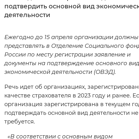
подтвердить основной вид экономичес
Интервал между буквами
деятельности
Нормальный
Увеличенный
Большо
Ежегодно до 15 апреля организации должны
Цвет сайта
представлять в Отделение Социального фон
Монохромный
Инверсивный монохромны
России по месту регистрации заявление и
документы на подтверждение основного ви
Синий фон
экономической деятельности (ОВЭД).
Изображения
Речь идет об организациях, зарегистрирован
Включены
Выключены
качестве страхователя в 2023 году и ранее. Е
организация зарегистрирована в текущем год
Звуковой ассистент
подтверждать основной вид деятельности не
требуется.
Воспроизвести
Остановить
Повтори
«В соответствии с основным видом