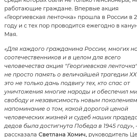
среди которых были не только пенсионеры, н
Вернуть стандартные настройки
работающие граждане. Впервые акция
«Георгиевская ленточка» прошла в России в 
году и с тех пор проводится ежегодно в канун
Мая.
«Для каждого гражданина России, многих н
соотечественников и в целом для всего
человечества акция "Георгиевская ленточка"
не просто память о величайшей трагедии ХХ
это не только дань подвигу тех, кто спас от
уничтожения многие народы и обеспечил ми
свободу и независимость новым поколениям,
напоминание о том, какой дорогой ценой
человеческих жизней и судеб наших прадедо
дедов была достигнута Победа в 1945 году»
, 
рассказала
Светлана Хомич,
руководитель Ц