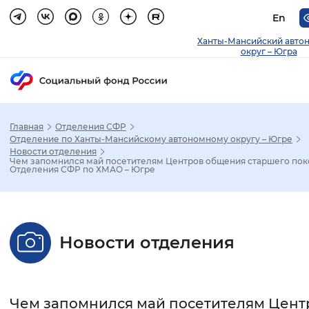
En
Ханты-Мансийский авто
округ – Югра
Главная
Отделения СФР
Зак
Отделение по Ханты-Мансийскому автономному округу – Югре
Новости отделения
Чем запомнился май посетителям Центров общения старшего по
Настройка режима отображения
Отделения СФР по ХМАО – Югре
Размер шрифта
Стандартный
Увеличенный
Крупны
Новости отделения
Шрифт
Без засечек
С засечками
Чем запомнился май посетителям Цент