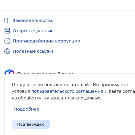
Полезные
Законодательство
ссылки
Открытые данные
Противодействие коррупции
Полезные ссылки
Продолжая использовать этот сайт, Вы принимаете
Карта сайта
условия
пользовательского соглашения
и даёте согл
.
на обработку пользовательских данных
Подробнее
Подтверждаю
© Социальный фонд России, 2008-2026