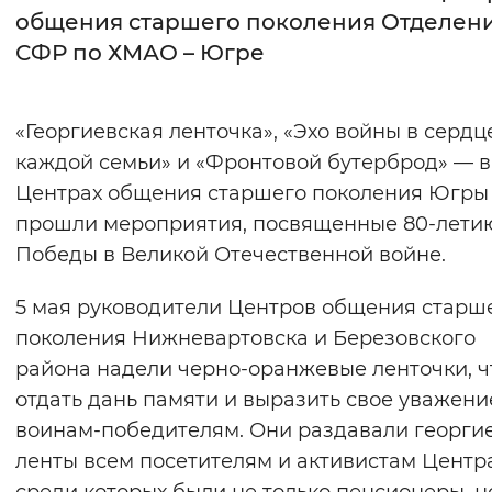
общения старшего поколения Отделен
Интервал между буквами
СФР по ХМАО – Югре
Нормальный
Увеличенный
Большо
«Георгиевская ленточка», «Эхо войны в сердц
Цвет сайта
каждой семьи» и «Фронтовой бутерброд» — в
Монохромный
Инверсивный монохромны
Центрах общения старшего поколения Югры
прошли мероприятия, посвященные 80-лети
Синий фон
Победы в Великой Отечественной войне.
Изображения
5 мая руководители Центров общения старш
Включены
Выключены
поколения Нижневартовска и Березовского
района надели черно-оранжевые ленточки, 
Звуковой ассистент
отдать дань памяти и выразить свое уважени
воинам-победителям. Они раздавали георги
Воспроизвести
Остановить
Повтори
ленты всем посетителям и активистам Центра