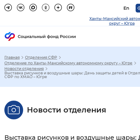
En
Ханты-Мансийский авто
округ – Югра
Главная
Отделения СФР
Зак
Отделение по Ханты-Мансийскому автономному округу – Югре
Новости отделения
Выставка рисунков и воздушные шары: День защиты детей в Отде
Настройка режима отображения
СФР по ХМАО – Югре
Размер шрифта
Стандартный
Увеличенный
Крупны
Новости отделения
Шрифт
Без засечек
С засечками
Выставка рисунков и воздушные шары: