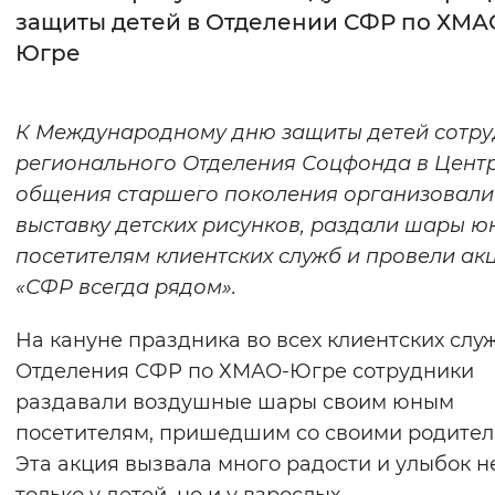
защиты детей в Отделении СФР по ХМА
Интервал между буквами
Югре
Нормальный
Увеличенный
Большо
К Международному дню защиты детей сотр
Цвет сайта
регионального Отделения Соцфонда в Цент
Монохромный
Инверсивный монохромны
общения старшего поколения организовали
выставку детских рисунков, раздали шары 
Синий фон
посетителям клиентских служб и провели ак
«СФР всегда рядом».
Изображения
Включены
Выключены
На кануне праздника во всех клиентских слу
Отделения СФР по ХМАО-Югре сотрудники
Звуковой ассистент
раздавали воздушные шары своим юным
посетителям, пришедшим со своими родител
Воспроизвести
Остановить
Повтори
Эта акция вызвала много радости и улыбок н