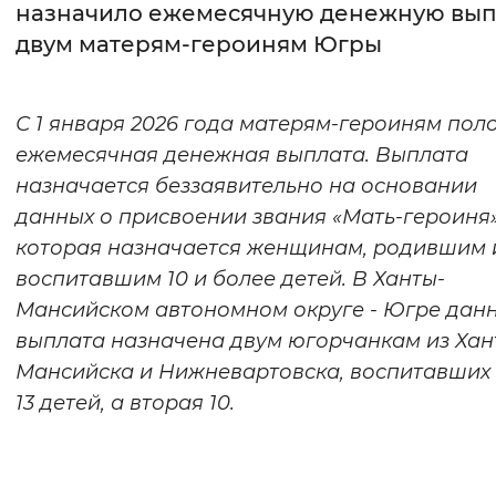
назначило ежемесячную денежную вып
двум матерям-героиням Югры
Интервал между буквами
Нормальный
Увеличенный
Большо
С 1 января 2026 года матерям-героиням по
Цвет сайта
ежемесячная денежная выплата. Выплата
назначается беззаявительно на основании
Монохромный
Инверсивный монохромны
данных о присвоении звания «Мать-героиня»
Синий фон
которая назначается женщинам, родившим 
воспитавшим 10 и более детей. В Ханты-
Изображения
Мансийском автономном округе - Югре дан
Включены
Выключены
выплата назначена двум югорчанкам из Хан
Мансийска и Нижневартовска, воспитавших
Звуковой ассистент
13 детей, а вторая 10.
Воспроизвести
Остановить
Повтори