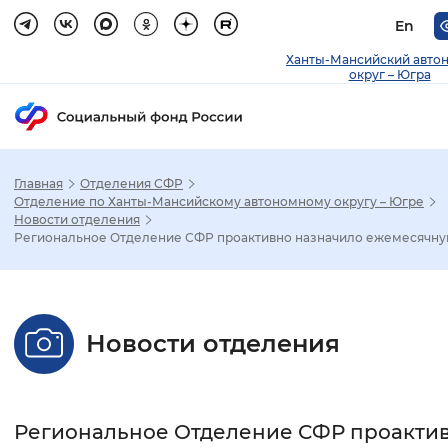
En
Ханты-Мансийский авто
округ – Югра
Главная
Отделения СФР
Зак
Отделение по Ханты-Мансийскому автономному округу – Югре
Новости отделения
Региональное Отделение СФР проактивно назначило ежемесячную 
Настройка режима отображения
Размер шрифта
Новости отделения
Стандартный
Увеличенный
Крупны
Шрифт
Региональное Отделение СФР проакти
Без засечек
С засечками